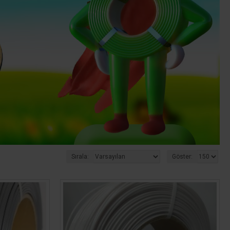
Sırala:
Göster: