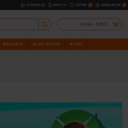
OTURUM AÇ
KAYIT OL
LISTEM
KARŞILAŞTIR
0
0
0 ürün - 0,00TL
MEKANIK
ELEKTRONIK
BLOG