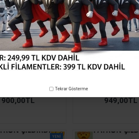
2-3 GÜN IÇINDE
 MM TURUNCU PETG FILAMENT
UZARAS 1.75 MM GECE PARL
Tekrar Gösterme
1000GR
STANDART FILAMENT 1000GR
900,00TL
949,00TL
YENI