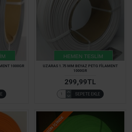
IM
HEMEN TESLIM
AMENT 1000GR
UZARAS 1.75 MM BEYAZ PETG FILAMENT
1000GR
299,99TL
LE
SEPETE EKLE
2-3 GÜN IÇINDE