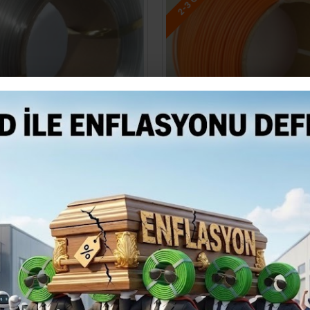
HEMEN TESLIM
ÖN SIPARI
5 MM NATUREL PETG FILAMENT
UZARAS 1.75 MM ORANGE PET
1000GR
1000GR
559,99TL
499,99TL
SEPETE EKLE