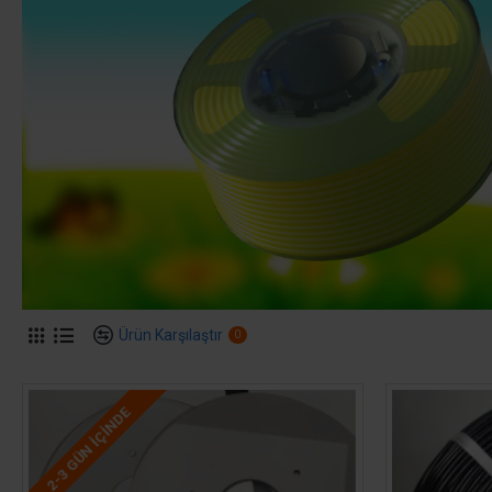
Ürün Karşılaştır
0
2-3 GÜN IÇINDE