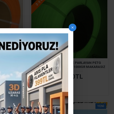
Ş
G FILAMENT
UZARAS 1.75 MM GECE PARLAYAN PETG
PROFESYONEL FILAMENT 1000GR MAKARASIZ
949,00TL
YENI