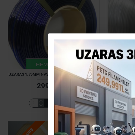
HEMEN TESLIM
UZARAS 1.75MM NAVY PETG FILAMENT 1000GR
UZARAS 1.7
299,99TL
SEPETE EKLE