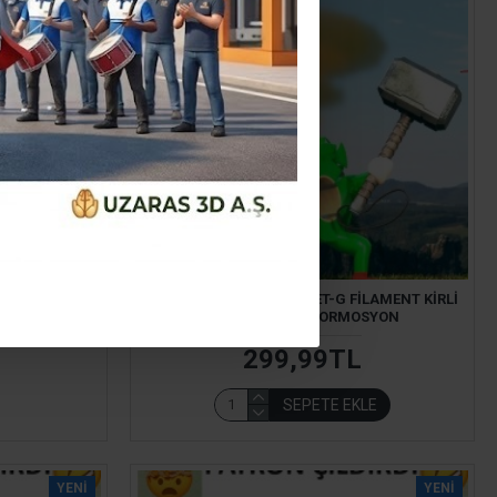
AYAN PETG
UZARAS 1.75 MM YENI PET-G FILAMENT KIRLI
 MAKARASIZ
BEYAZ 1000GR PORMOSYON
299,99TL
SEPETE EKLE
YENI
YENI