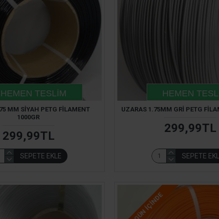
HEMEN TESLIM
HEMEN TESL
75 MM SIYAH PETG FILAMENT
UZARAS 1.75MM GRI PETG FIL
1000GR
299,99TL
299,99TL
SEPETE EKLE
SEPETE EK
2-3 GÜN IÇINDE