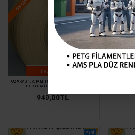
STOKTA YOK
ÖN SIPARIŞ
ÖN SIPARIŞ
UZARAS 1.75 MM TURUNCU GECE PARLAYAN
ESUN 1.75
PETG PRO FILAMENT 1000GR
949,00TL
YENI