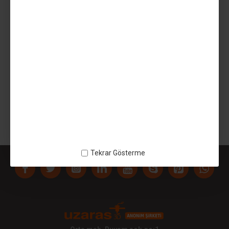
AÇIKLAMA
Uzaras3d DRV8825 Step motor sürücü - drv8825 - Elektronik
Kart
ETIKETLER:
Uzaras3d DRV8825 Step motor sürücü
drv8825
Elektronik Kart
Tekrar Gösterme