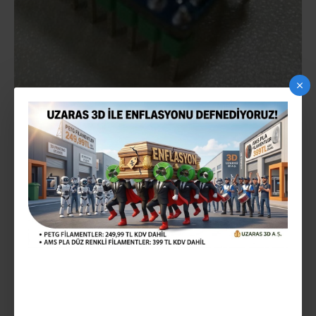
UZARAS3D DRV8825 STEP MOTOR SÜRÜCÜ
2-3 gün içinde
STOK:
drv8825
MODEL:
68,18TL
Vergiler Hariç: 56,82TL