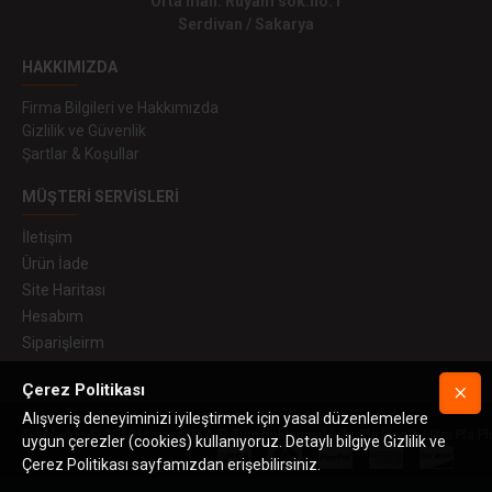
Orta mah. Ruyam sok.no:1
Serdivan / Sakarya
HAKKIMIZDA
Firma Bilgileri ve Hakkımızda
Gizlilik ve Güvenlik
Şartlar & Koşullar
MÜŞTERI SERVISLERI
İletişim
Ürün İade
Site Haritası
Hesabım
Siparişleirm
Çerez Politikası
Alışveriş deneyiminizi iyileştirmek için yasal düzenlemelere
Telif hakkı © 2019 Uzaras3D A.Ş. Tüm hakları saklıdır. Pla Plus™, Ultra Pla Pl
uygun çerezler (cookies) kullanıyoruz. Detaylı bilgiye Gizlilik ve
Çerez Politikası sayfamızdan erişebilirsiniz.