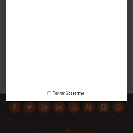
AÇIKLAMA
Minebea-Matsushita Nema 23 Step motor - Minebea-Matsushita
Nema 23 Step motor - Elektronik Kart
ETIKETLER:
Minebea-Matsushita Nema 23 Step motor
Minebea-Matsushita Nema 23 Step motor
Elektronik Kart
Tekrar Gösterme