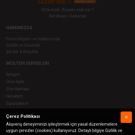
Orta mah. Ruyam sok.no:1
Serdivan / Sakarya
HAKKIMIZDA
Firma Bilgileri ve Hakkımızda
Gizlilik ve Güvenlik
Şartlar & Koşullar
MÜŞTERI SERVISLERI
İletişim
Ürün İade
Site Haritası
Hesabım
Siparişleirm
Çerez Politikası
Alışveriş deneyiminizi iyileştirmek için yasal düzenlemelere
Telif hakkı © 2019 Uzaras3D A.Ş. Tüm hakları saklıdır. Pla Plus™, Ultra Pla Pl
uygun çerezler (cookies) kullanıyoruz. Detaylı bilgiye Gizlilik ve