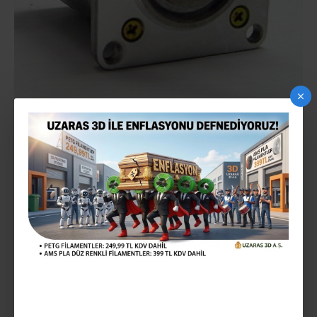
MINEBEA-MATSUSHITA NEMA 23 STEP MOTOR
2-3 gün içinde
STOK:
Minebea-Matsushita Nema 23 Step motor
MODEL:
146,91TL
Vergiler Hariç: 122,42TL