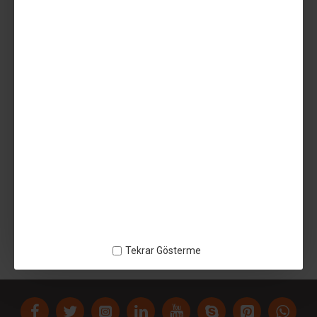
Teslim Tarihi
AÇIKLAMA
Ahsap Filament Makarası 2,8mm
Tekrar Gösterme
ETIKETLER:
Ahsap Filament Makarası 2
8mm