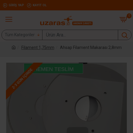
GIRIŞ YAP
KAYIT OL
0
Tüm Kategoriler
Filament 1,75mm
Ahsap Filament Makarası 2,8mm
HEMEN TESLIM
2-3 GÜN IÇINDE