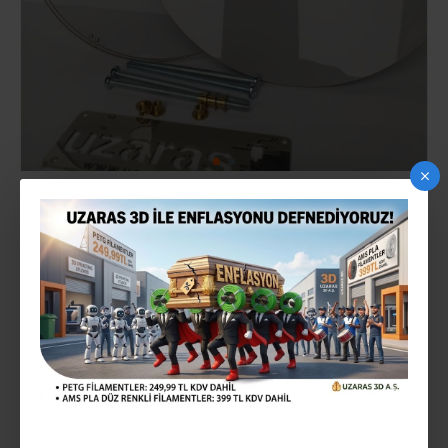
AHSAP FILAMENT MAKARASI 2,8MM
2-3 gün içinde
STOK:
140818UZ1408
MODEL:
34,99TL
Vergiler Hariç: 29,16TL
Mevcut Seçenekler: