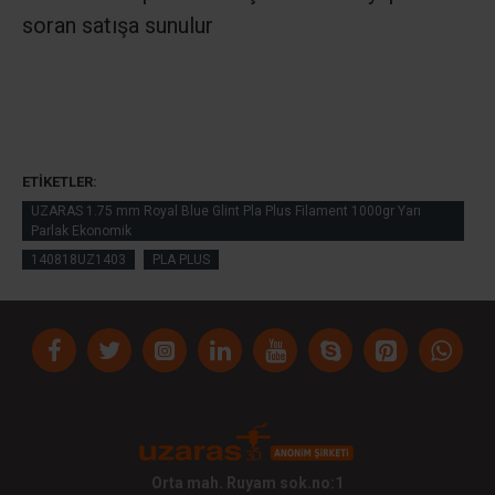
soran satışa sunulur
ETIKETLER:
UZARAS 1.75 mm Royal Blue Glint Pla Plus Filament 1000gr Yarı
Parlak Ekonomik
140818UZ1403
PLA PLUS
Orta mah. Ruyam sok.no:1