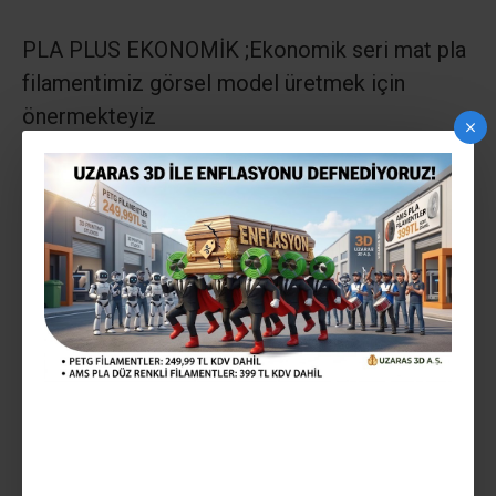
PLA PLUS EKONOMİK ;
Ekonomik seri mat pla
filamentimiz görsel model üretmek için
önermekteyiz
GLİNT YARI PARLAK; Ekonomik seri parlak pla
filamentimiz görsel model üretmek için
önermekteyiz
GLİNT TAM PARLAK;
lüx seri mekanik
mukavemeti yüksek çok parlak pla
filamentimiz makina parçası vb yüksek
daynıklılık gereken modeller için öneriyoruz
ULTRA PLA PLUS: lüx seri mekanik
mukavemeti yüksek mat pla filamentimiz