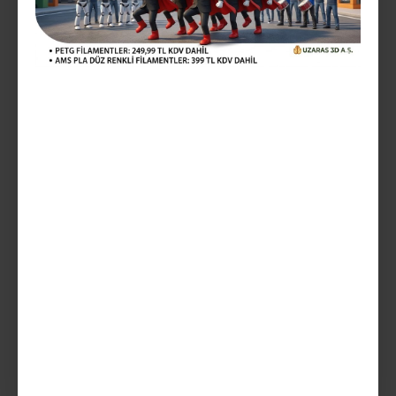
1.029,99TL
Vergiler Hariç: 858,33TL
Mevcut Seçenekler:
Teslim Tarihi
SEPETE EKLE
AÇIKLAMA
UZARAS ™ 1.75mm TPU 80D Shore Gri Filament 1000 gr UV
Dayanımlı Sert - 140818UZ4030 - TPU ESNEK