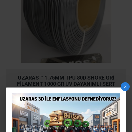
UZARAS ™ 1.75MM TPU 80D SHORE GRI
FILAMENT 1000 GR UV DAYANIMLI SERT
Stokta Var
STOK:
140818UZ4030
MODEL: