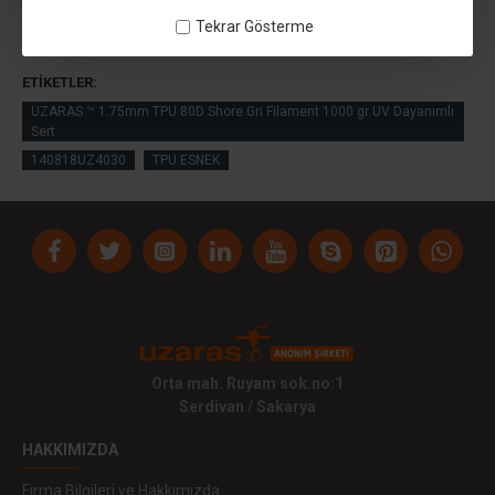
Tekrar Gösterme
ETIKETLER:
UZARAS ™ 1.75mm TPU 80D Shore Gri Filament 1000 gr UV Dayanımlı
Sert
140818UZ4030
TPU ESNEK
Orta mah. Ruyam sok.no:1
Serdivan / Sakarya
HAKKIMIZDA
Firma Bilgileri ve Hakkımızda