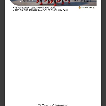
499,99TL
Vergiler Hariç: 416,66TL
Mevcut Seçenekler:
Teslim Tarihi
AÇIKLAMA
Uzaras 1.75mm Mor Low Temp Pla Filament 1000gr (170-200°C)
Ekonomik - 140818UZ4017 - PLA PLUS
Tekrar Gösterme