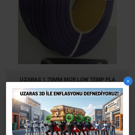
UZARAS 1.75MM MOR LOW TEMP PLA
FILAMENT 1000GR (170-200°C) EKONOMIK
Stokta var
STOK:
140818UZ4017
MODEL: