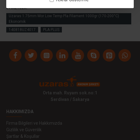
ETIKETLER:
Uzaras 1.75mm Mor Low Temp Pla Filament 1000gr (170-200°C)
Ekonomik
140818UZ4017
PLA PLUS
Orta mah. Ruyam sok.no:1
Serdivan / Sakarya
HAKKIMIZDA
Firma Bilgileri ve Hakkımızda
Gizlilik ve Güvenlik
Şartlar & Koşullar