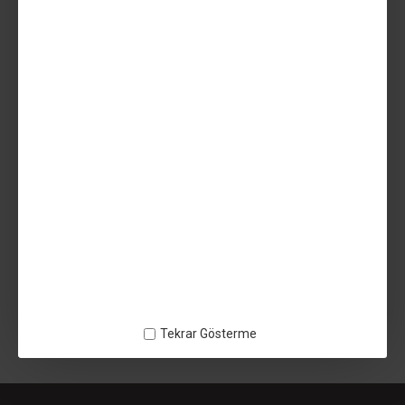
1.029,99TL
Vergiler Hariç: 858,33TL
AÇIKLAMA
UZARAS ™ 1.75mm TPU 70D Shore Visne Filament 1000 gr
UV Dayanımlı Sert
ETIKETLER:
UZARAS ™ 1.75mm TPU 70D Shore Visne Filament 1000 gr UV
Dayanımlı Sert
Tekrar Gösterme
4115116534249