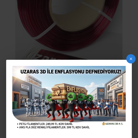
UZARAS ™ 1.75MM TPU 70D SHORE VISNE
FILAMENT 1000 GR UV DAYANIMLI SERT
2-3 gün içinde
STOK:
4115116534249
MODEL: