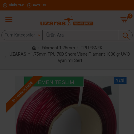
GIRIŞ YAP
KAYIT OL
0
Tüm Kategoriler
Filament 1,75mm
TPU ESNEK
UZARAS ™ 1.75mm TPU 70D Shore Visne Filament 1000 gr UV D
ayanımlı Sert
YENI
HEMEN TESLIM
2-3 GÜN IÇINDE