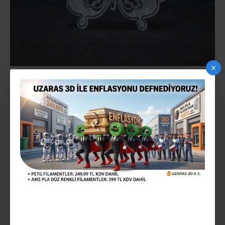
PLEGSI 6MM LEVHA VE FASON KESIM
STOK:
fasonkesim5mm
MODEL:
1.440,01TL
Vergiler Hariç: 1.200,01TL