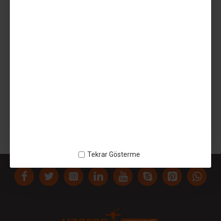
AÇIKLAMA
Plegsi 6mm levha ve fason kesim - fasonkesim5mm - Lazer
Kesim
ETIKETLER:
Plegsi 6mm levha ve fason kesim
fasonkesim5mm
Lazer Kesim
Tekrar Gösterme