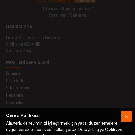
Orta mah. Ruyam sok.no:1
Serdivan / Sakarya
HAKKIMIZDA
Firma Bilgileri ve Hakkımızda
Gizlilik ve Güvenlik
Şartlar & Koşullar
MÜŞTERI SERVISLERI
İletişim
Ürün İade
Site Haritası
Hesabım
Siparişleirm
Çerez Politikası
Alışveriş deneyiminizi iyileştirmek için yasal düzenlemelere
Telif hakkı © 2019 Uzaras3D A.Ş. Tüm hakları saklıdır. Pla Plus™, Ultra Pla Pl
uygun çerezler (cookies) kullanıyoruz. Detaylı bilgiye Gizlilik ve