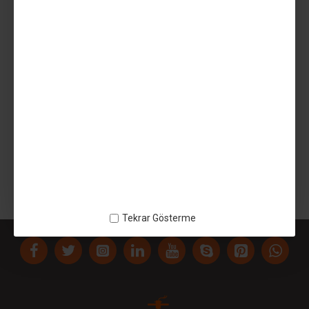
SEPETE EKLE
AÇIKLAMA
Toplu Satis - 140818UZ1348 - Lazer Kesim
ETIKETLER:
Toplu Satis
140818UZ1348
Lazer Kesim
Tekrar Gösterme