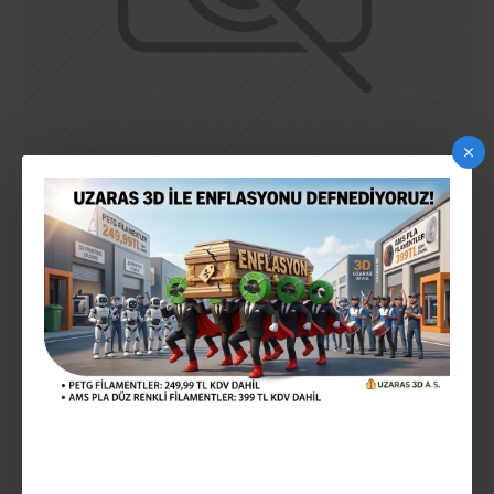
TOPLU SATIS
Stokta Var
STOK:
140818UZ1348
MODEL:
20.600,40TL
Vergiler Hariç: 17.167,00TL