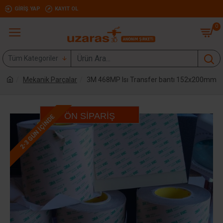
GIRIŞ YAP
KAYIT OL
0
Tüm Kategoriler
Mekanik Parçalar
3M 468MP Isı Transfer bantı 152x200mm
ÖN SIPARIŞ
2-3 GÜN IÇINDE