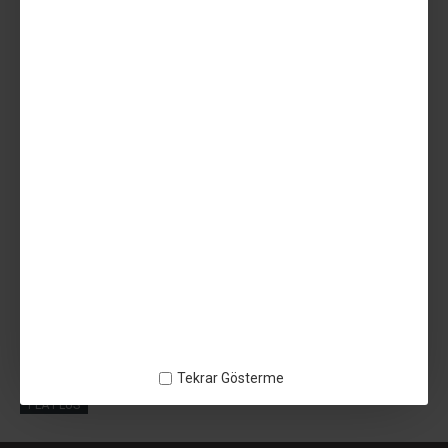
Teslim Tarihi
AÇIKLAMA
3M 468MP Isı Transfer bantı 152x200mm - 3m468mp - PLA
PLUS
Tekrar Gösterme
ETIKETLER:
3M 468MP Isı Transfer bantı 152x200mm
3m468mp
PLA PLUS