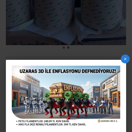
3M 468MP ISI TRANSFER BANTI 152X200MM
2-3 gün içinde
STOK:
3m468mp
MODEL:
35,53TL
Vergiler Hariç: 29,61TL
Mevcut Seçenekler: