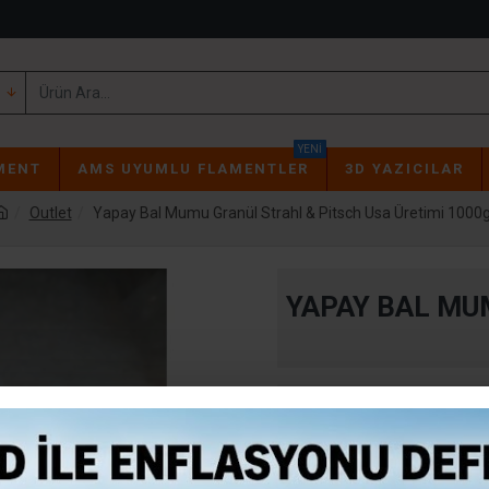
YENI
MENT
AMS UYUMLU FLAMENTLER
3D YAZICILAR
Outlet
Yapay Bal Mumu Granül Strahl & Pitsch Usa Üretimi 1000g
YAPAY BAL MU
Stokta Var
STOK:
mun1
MODEL: