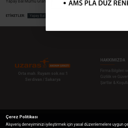
Yapay Bal Mumu Granül Strahl & Pitsch Usa Üretimi 1000gr - mun1 -
ETIKETLER:
Yapay Bal Mumu Granül Strahl & Pitsch Usa Üretimi 1000gr
HAKKIMIZDA
Firma Bilgileri
Orta mah. Ruyam sok.no:1
Gizlilik ve Güven
Serdivan / Sakarya
Şartlar & Koşull
Çerez Politikası
Telif hakkı © 2019 Uzaras3D A.Ş. Tüm hakları saklıdır. Pla Plus™, Ultra Pla Pl
Alışveriş deneyiminizi iyileştirmek için yasal düzenlemelere uygun çere