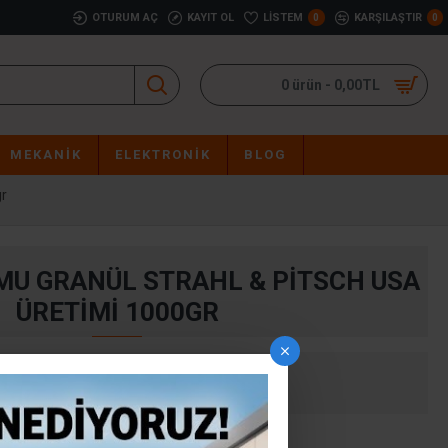
OTURUM AÇ
KAYIT OL
LISTEM
KARŞILAŞTIR
0
0
0 ürün - 0,00TL
MEKANIK
ELEKTRONIK
BLOG
r
MU GRANÜL STRAHL & PITSCH USA
ÜRETIMI 1000GR