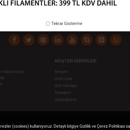
 Outlet
mun1
Outlet
Tekrar Gösterme
MÜŞTERI SERVISLERI
 ve Hakkımızda
İletişim
lik
Ürün İade
ar
Site Haritası
Hesabım
Siparişleirm
us™, Glint Pla Plus™,Star Gleam™ ve Uzaras™ şirketimizin tescilli ticari markasıdı
zler (cookies) kullanıyoruz. Detaylı bilgiye Gizlilik ve Çerez Politikası s