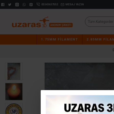
05343637552
MESAJ YAZIN
Tüm Kategoriler
1.75MM FILAMENT
2.85MM FILA