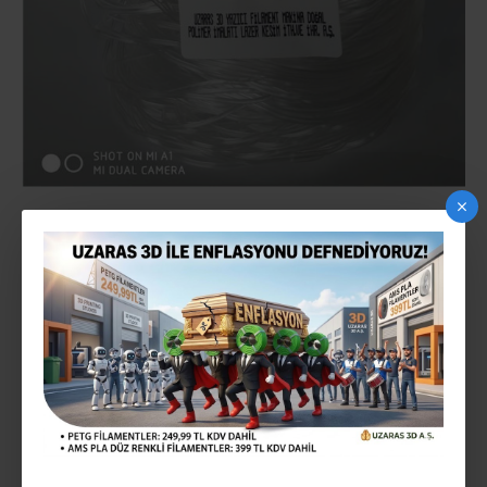
UZARAS 1.70MM FLEX TPU 25D SHORE NATUREL
DÖKME FILAMENT 250GR YUMUŞAK
2-3 gün içinde
STOK:
140818UZ1475
MODEL: