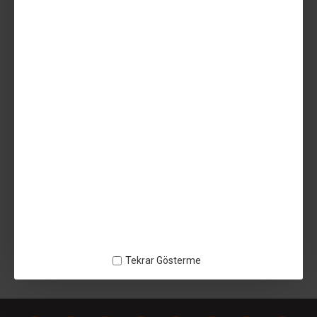
349,99TL
Vergiler Hariç: 291,66TL
AÇIKLAMA
UZARAS 1.70mm Flex TPU 25D Shore Naturel Dökme Filament
250gr Yumuşak - 140818UZ1475 - TPU ESNEK
ETIKETLER:
UZARAS 1.70mm Flex TPU 25D Shore Naturel Dökme Filament 250gr
Yumuşak
Tekrar Gösterme
140818UZ1475
TPU ESNEK