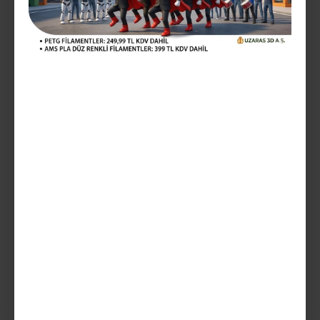
1.029,99TL
Vergiler Hariç: 858,33TL
Mevcut Seçenekler:
Teslim Tarihi
SEPETE EKLE
AÇIKLAMA
UZARAS ™ 1.75mm TPU 80D Shore Siyah Filament 1000 gr UV
Dayanımlı Sert - 140818UZ4026 - TPU ESNEK