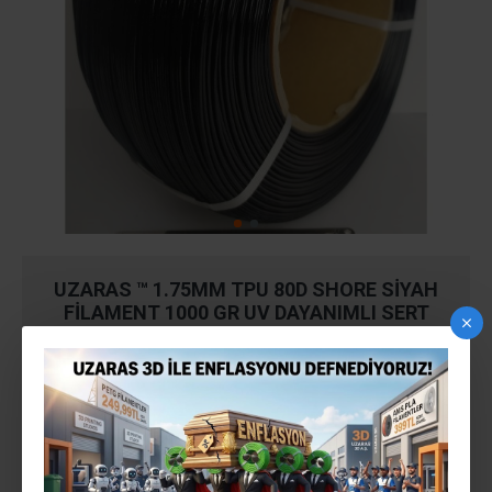
UZARAS ™ 1.75MM TPU 80D SHORE SIYAH
FILAMENT 1000 GR UV DAYANIMLI SERT
Stokta Var
STOK:
140818UZ4026
MODEL: