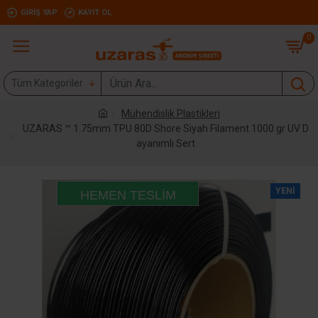
GIRIŞ YAP
KAYIT OL
0
Tüm Kategoriler
Mühendislik Plastikleri
UZARAS ™ 1.75mm TPU 80D Shore Siyah Filament 1000 gr UV D
ayanımlı Sert
YENI
HEMEN TESLIM