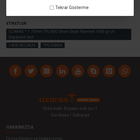
Tekrar Gösterme
ETIKETLER:
UZARAS ™ 1.75mm TPU 80D Shore Siyah Filament 1000 gr UV
Dayanımlı Sert
140818UZ4026
TPU ESNEK
Orta mah. Ruyam sok.no:1
Serdivan / Sakarya
HAKKIMIZDA
Firma Bilgileri ve Hakkımızda