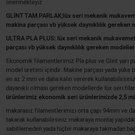
önermekteyiz
GLİNT TAM PARLAK;
lüx seri mekanik mukaveme
makina parçası vb yüksek daynıklılık gereken m
ULTRA PLA PLUS: lüx seri mekanik mukavemeti
parçası vb yüksek daynıklılık gereken modeller
Ekonomik filamentlerimiz Pla plus ve Glint yarı p
model üretimi içindir. Makine parçası yada yüke b
en az 2 mm ve daha kalın vererek kullanabilirsin
dayanıklı olması gereken modellerde lüx seri fila
ürünlerimiz ekonomik seri ürünlerimizde 2,5 mis
makarasız filamentlerimizi orta çapı 94mm ve dah
takarak kullanabilirsiniz makaraya montaj yapıldı
sabitlemeden yada hiçbir makaraya takmadan bağl