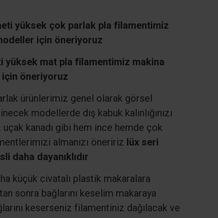
ti yüksek çok parlak pla filamentimiz
odeller için öneriyoruz
 yüksek mat pla filamentimiz makina
 için öneriyoruz
arlak ürünlerimiz genel olarak görsel
inecek modellerde dış kabuk kalınlığınızı
iz uçak kanadı gibi hem ince hemde çok
mentlerimizi almanızı öneririz
lüx seri
li daha dayanıklıdır
a küçük civatalı plastik makaralara
ktan sonra bağlarını keselim makaraya
arını keserseniz filamentiniz dağılacak ve