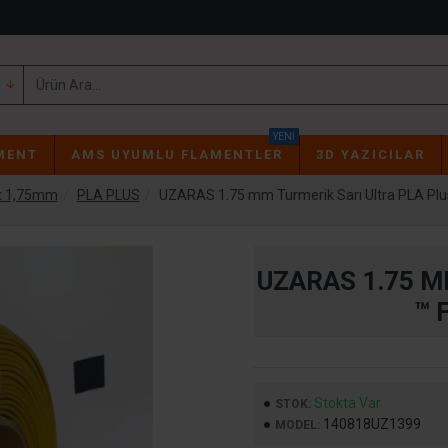
YENI
MENT
AMS UYUMLU FLAMENTLER
3D YAZICILAR
t 1,75mm
PLA PLUS
UZARAS 1.75 mm Turmerik Sarı Ultra PLA Plu
UZARAS 1.75 M
™ 
Stokta Var
STOK:
140818UZ1399
MODEL: