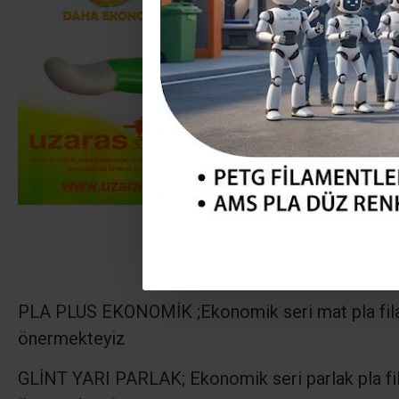
PLA PLUS EKONOMİK ;
Ekonomik seri mat pla fi
önermekteyiz
GLİNT YARI PARLAK; Ekonomik seri parlak pla fi