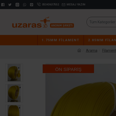
05343637552
MESAJ YAZIN
Tüm Kategoriler
1.75MM FILAMENT
2.85MM FILA
Arama
Filamen
ÖN SIPARIŞ