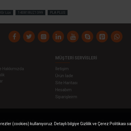
0Gr Lüx
140818UZ1399
PLA PLUS
MÜŞTERI SERVISLERI
 ve Hakkımızda
İletişim
lik
Ürün İade
ar
Site Haritası
Hesabım
Siparişleirm
us™, Glint Pla Plus™,Star Gleam™ ve Uzaras™ şirketimizin tescilli ticari markasıdı
zler (cookies) kullanıyoruz. Detaylı bilgiye Gizlilik ve Çerez Politikası s