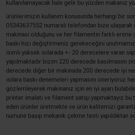
kullanılamayacak hale gelir bu yüzden makanız yo
ürünlerimizin kullanım konusunda herhangi bir so
05343637552 numaralı telefondan bize ulaşarak des
makinasi olduğunu ve her filamentin farklı erime 
baskı hızı değiştirmeniz gerekeceğini unutmamız 
isimlı yüksek ısılarada +- 20 derecelere varan sa
yapılmaktadır bizim 220 derecede basılmasını ön
derecede diğer bir makinada 200 derecede iyi net
ısılara baskı denemeleri yapmasını öneriyoruz her
gözlemleyerek makinanız için en iyi ayarı bulabili
printer imalatı ve filament satışı yapmaktayız bu t
eden ürünler üretmekte ve ürün kalitemizi garanti 
numune basıp mekanik çekme testi yapıldıktan so