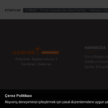
ETIKETLER:
UZARAS 1.75 mm Turmerik Sarı Ultra PLA Plus ™ Filament 100
HAKKIMIZDA
Firma Bilgileri
Orta mah. Ruyam sok.no:1
Gizlilik ve Güven
Serdivan / Sakarya
Şartlar & Koşull
Çerez Politikası
Telif hakkı © 2019 Uzaras3D A.Ş. Tüm hakları saklıdır. Pla Plus™, Ultra Pla Pl
Alışveriş deneyiminizi iyileştirmek için yasal düzenlemelere uygun çere