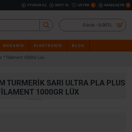
OTURUM AÇ
KAYIT OL
LISTEM
KARŞILAŞTIR
0
0
0 ürün - 0,00TL
MEKANIK
ELEKTRONIK
BLOG
s ™ Filament 1000Gr Lüx
M TURMERIK SARI ULTRA PLA PLUS
FILAMENT 1000GR LÜX