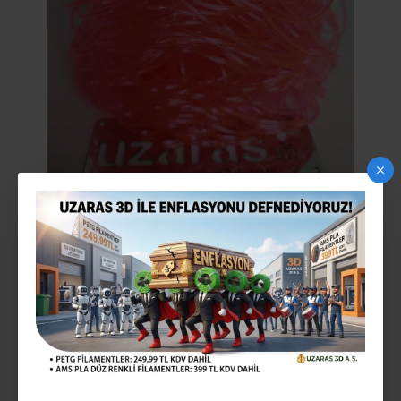
UZARAS 1.70MM FLEX TPU 25D SHORE PEMBE
DÖKME FILAMENT 250GR YUMUŞAK
2-3 gün içinde
STOK:
140818UZ1421
MODEL: