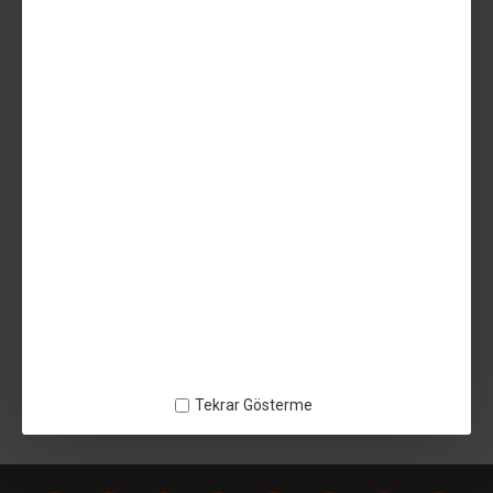
349,99TL
Vergiler Hariç: 291,66TL
AÇIKLAMA
UZARAS 1.70mm Flex TPU 25D Shore Pembe Dökme Filament
250gr Yumuşak - 140818UZ1421 - TPU ESNEK
ETIKETLER:
UZARAS 1.70mm Flex TPU 25D Shore Pembe Dökme Filament 250gr
Yumuşak
Tekrar Gösterme
140818UZ1421
TPU ESNEK