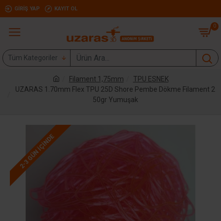
GIRIŞ YAP
KAYIT OL
0
Tüm Kategoriler
Filament 1,75mm
TPU ESNEK
UZARAS 1.70mm Flex TPU 25D Shore Pembe Dökme Filament 2
50gr Yumuşak
2-3 GÜN IÇINDE