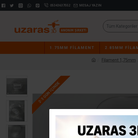
05343637552
MESAJ YAZIN
Tüm Kategoriler
1.75MM FILAMENT
2.85MM FILA
Filament 1,75mm
2-3 GÜN IÇINDE