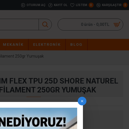
OTURUM AÇ
KAYIT OL
LISTEM
KARŞILAŞTIR
0
0
0 ürün - 0,00TL
MEKANIK
ELEKTRONIK
BLOG
Filament 250gr Yumuşak
M FLEX TPU 25D SHORE NATUREL
FILAMENT 250GR YUMUŞAK