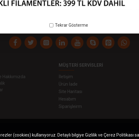
gr Yumuşak - 140818UZ1475 - TPU ESNEK
 250gr Yumuşak
140818UZ1475
TPU ESNEK
Tekrar Gösterme
MÜŞTERI SERVISLERI
 ve Hakkımızda
İletişim
lik
Ürün İade
ar
Site Haritası
Hesabım
Siparişleirm
us™, Glint Pla Plus™,Star Gleam™ ve Uzaras™ şirketimizin tescilli ticari markasıdı
zler (cookies) kullanıyoruz. Detaylı bilgiye Gizlilik ve Çerez Politikası s