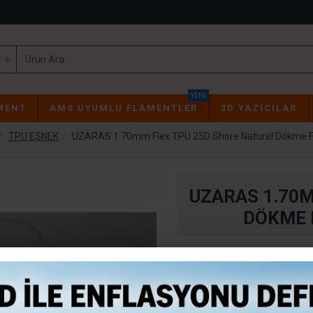
YENI
MENT
AMS UYUMLU FLAMENTLER
3D YAZICILAR
TPU ESNEK
UZARAS 1.70mm Flex TPU 25D Shore Naturel Dökme 
UZARAS 1.70M
DÖKME 
2-3 gün içinde
STOK:
140818UZ1475
MODEL: