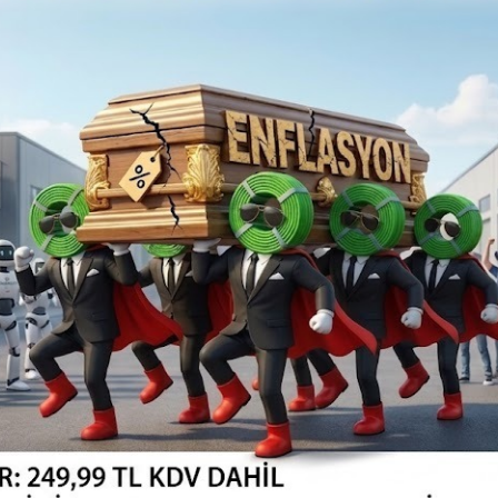
349,99TL
Vergiler Hariç: 291,66TL