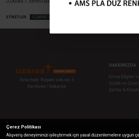
UZARAS 1.70mm Flex TPU 25D Shore Naturel Dökme Filament 250
ETIKETLER:
UZARAS 1.70mm Flex TPU 25D Shore Naturel Dökme Filament
HAKKIMIZDA
Firma Bilgileri
Orta mah. Ruyam sok.no:1
Gizlilik ve Güven
Serdivan / Sakarya
Şartlar & Koşull
Çerez Politikası
Telif hakkı © 2019 Uzaras3D A.Ş. Tüm hakları saklıdır. Pla Plus™, Ultra Pla Pl
Alışveriş deneyiminizi iyileştirmek için yasal düzenlemelere uygun çere