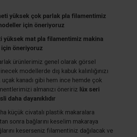
ti yüksek çok parlak pla filamentimiz
odeller için öneriyoruz
 yüksek mat pla filamentimiz makina
 için öneriyoruz
arlak ürünlerimiz genel olarak görsel
inecek modellerde dış kabuk kalınlığınızı
iz uçak kanadı gibi hem ince hemde çok
mentlerimizi almanızı öneririz
lüx seri
li daha dayanıklıdır
a küçük civatalı plastik makaralara
ktan sonra bağlarını keselim makaraya
arını keserseniz filamentiniz dağılacak ve