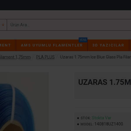
YENI
MENT
AMS UYUMLU FLAMENTLER
3D YAZICILAR
Filament 1,75mm
PLA PLUS
Uzaras 1.75mm Ice Blue Glass Pla Fil
UZARAS 1.75M
Stokta Var
STOK:
140818UZ1400
MODEL: