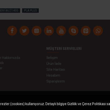
40818UZ1400
PLA PLUS
MÜŞTERI SERVISLERI
 ve Hakkımızda
İletişim
lik
Ürün İade
ar
Site Haritası
Hesabım
Siparişleirm
us™, Glint Pla Plus™,Star Gleam™ ve Uzaras™ şirketimizin tescilli ticari markasıdı
zler (cookies) kullanıyoruz. Detaylı bilgiye Gizlilik ve Çerez Politikası s