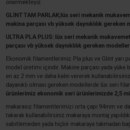
önermekteyiz
GLİNT TAM PARLAK;
lüx seri mekanik mukaveme
makina parçası vb yüksek daynıklılık gereken m
ULTRA PLA PLUS: lüx seri mekanik mukavemeti
parçası vb yüksek daynıklılık gereken modeller
Ekonomik filamentlerimiz Pla plus ve Glint yarı p
model üretimi içindir. Makine parçası yada yüke b
en az 2 mm ve daha kalın vererek kullanabilirsin
dayanıklı olması gereken modellerde lüx seri fila
ürünlerimiz ekonomik seri ürünlerimizde 2,5 mis
makarasız filamentlerimizi orta çapı 94mm ve dah
takarak kullanabilirsiniz makaraya montaj yapıldı
sabitlemeden yada hiçbir makaraya takmadan bağl