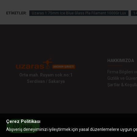
ETIKETLER:
Uzaras 1.75mm Ice Blue Glass Pla Filament 1000Gr Lüx
1
HAKKIMIZDA
Firma Bilgileri
Orta mah. Ruyam sok.no:1
Gizlilik ve Güven
Serdivan / Sakarya
Şartlar & Koşull
Çerez Politikası
Telif hakkı © 2019 Uzaras3D A.Ş. Tüm hakları saklıdır. Pla Plus™, Ultra Pla Pl
Alışveriş deneyiminizi iyileştirmek için yasal düzenlemelere uygun çere