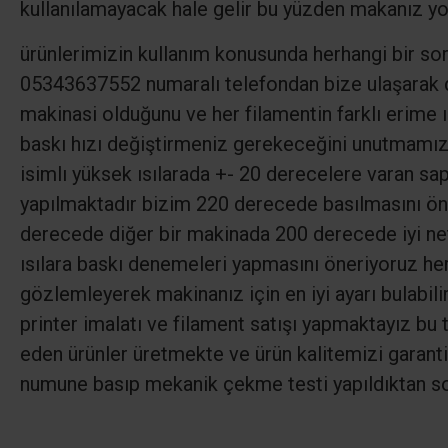
kullanılamayacak hale gelir bu yüzden makanız yo
ürünlerimizin kullanım konusunda herhangi bir so
05343637552 numaralı telefondan bize ulaşarak des
makinasi olduğunu ve her filamentin farklı erime 
baskı hızı değiştirmeniz gerekeceğini unutmamız 
isimlı yüksek ısılarada +- 20 derecelere varan sa
yapılmaktadır bizim 220 derecede basılmasını ön
derecede diğer bir makinada 200 derecede iyi net
ısılara baskı denemeleri yapmasını öneriyoruz her
gözlemleyerek makinanız için en iyi ayarı bulabili
printer imalatı ve filament satışı yapmaktayız bu t
eden ürünler üretmekte ve ürün kalitemizi garanti 
numune basıp mekanik çekme testi yapıldıktan so