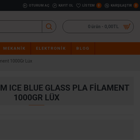
OTURUM AÇ
KAYIT OL
LISTEM
KARŞILAŞTIR
0
0
0 ürün - 0,00TL
MEKANIK
ELEKTRONIK
BLOG
ament 1000Gr Lüx
M ICE BLUE GLASS PLA FILAMENT
1000GR LÜX