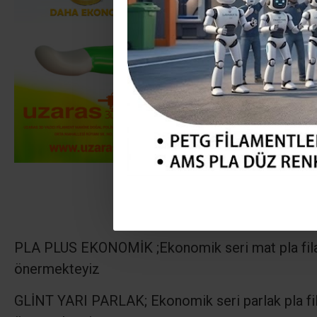
PLA PLUS EKONOMİK ;
Ekonomik seri mat pla fi
önermekteyiz
GLİNT YARI PARLAK; Ekonomik seri parlak pla fi