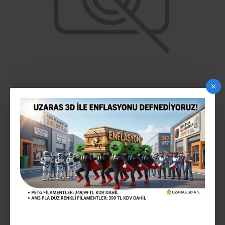
UZARAS™ 1.75 MM PURPLE STAR GLEAM™ PLA
FILAMENT 1000GR LÜX
Stokta Var
STOK:
140818UZ1414
MODEL:
1.099,00TL