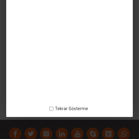
Vergiler Hariç: 915,83TL
SEPETE EKLE
AÇIKLAMA
Uzaras™ 1.75 MM Purple Star Gleam™ Pla Filament 1000gr Lüx
ETIKETLER:
Tekrar Gösterme
Uzaras 1.75 MM Purple Star Gleam™ Pla Filament 1000gr Lüx