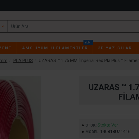
YENI
MENT
AMS UYUMLU FLAMENTLER
3D YAZICILAR
75mm
PLA PLUS
UZARAS ™ 1.75 MM İmperial Red Pla Plus ™ Filame
UZARAS ™ 1.
FILA
Stokta Var
STOK:
140818UZ1416
MODEL: