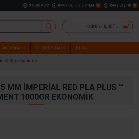
OTURUM AÇ
KAYIT OL
LISTEM
KARŞILAŞTIR
0
0
0 ürün - 0,00TL
MEKANIK
ELEKTRONIK
BLOG
nt 1000gr Ekonomik
75 MM İMPERIAL RED PLA PLUS ™
MENT 1000GR EKONOMIK