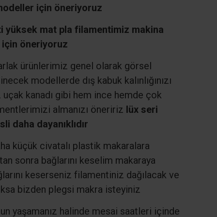
odeller için öneriyoruz
 yüksek mat pla filamentimiz makina
 için öneriyoruz
arlak ürünlerimiz genel olarak görsel
inecek modellerde dış kabuk kalınlığınızı
iz uçak kanadı gibi hem ince hemde çok
mentlerimizi almanızı öneririz
lüx seri
li daha dayanıklıdır
a küçük civatalı plastik makaralara
ktan sonra bağlarını keselim makaraya
arını keserseniz filamentiniz dağılacak ve
ksa bizden plegsi makra isteyiniz
run yaşamanız halinde mesai saatleri içinde