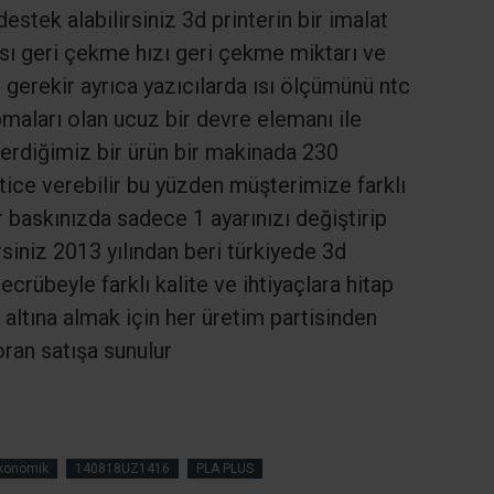
tek alabilirsiniz 3d printerin bir imalat
ısı geri çekme hızı geri çekme miktarı ve
gerekir ayrıca yazıcılarda ısı ölçümünü ntc
pmaları olan ucuz bir devre elemanı ile
erdiğimiz bir ürün bir makinada 230
ice verebilir bu yüzden müşterimize farklı
 baskınızda sadece 1 ayarınızı değiştirip
rsiniz 2013 yılından beri türkiyede 3d
ecrübeyle farklı kalite ve ihtiyaçlara hitap
altına almak için her üretim partisinden
ran satışa sunulur
Ekonomik
140818UZ1416
PLA PLUS