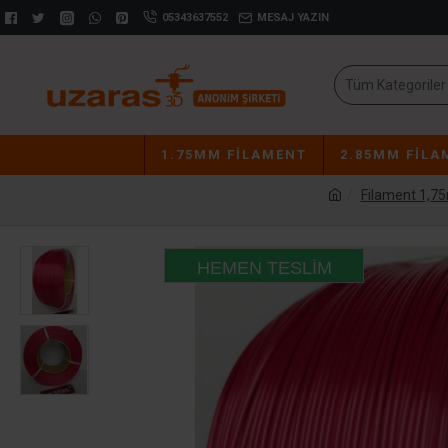
05343637552
MESAJ YAZIN
Tüm Kategoriler
1.75MM FILAMENT
2.85MM FILA
Filament 1,
HEMEN TESLIM