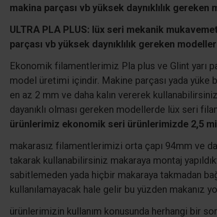
makina parçası vb yüksek daynıklılık gereken m
ULTRA PLA PLUS: lüx seri mekanik mukavemeti
parçası vb yüksek daynıklılık gereken modeller
Ekonomik filamentlerimiz Pla plus ve Glint yarı p
model üretimi içindir. Makine parçası yada yüke b
en az 2 mm ve daha kalın vererek kullanabilirsin
dayanıklı olması gereken modellerde lüx seri fila
ürünlerimiz ekonomik seri ürünlerimizde 2,5 mis
makarasız filamentlerimizi orta çapı 94mm ve dah
takarak kullanabilirsiniz makaraya montaj yapıldı
sabitlemeden yada hiçbir makaraya takmadan bağl
kullanılamayacak hale gelir bu yüzden makanız yo
ürünlerimizin kullanım konusunda herhangi bir so