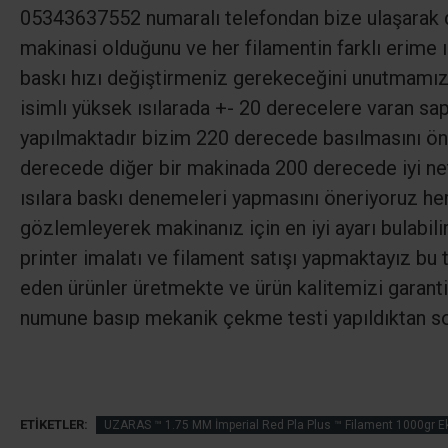
05343637552 numaralı telefondan bize ulaşarak des
makinasi olduğunu ve her filamentin farklı erime 
baskı hızı değiştirmeniz gerekeceğini unutmamız 
isimlı yüksek ısılarada +- 20 derecelere varan sa
yapılmaktadır bizim 220 derecede basılmasını ön
derecede diğer bir makinada 200 derecede iyi net
ısılara baskı denemeleri yapmasını öneriyoruz her
gözlemleyerek makinanız için en iyi ayarı bulabili
printer imalatı ve filament satışı yapmaktayız bu t
eden ürünler üretmekte ve ürün kalitemizi garanti 
numune basıp mekanik çekme testi yapıldıktan so
ETIKETLER:
UZARAS ™ 1.75 MM İmperial Red Pla Plus ™ Filament 1000gr 