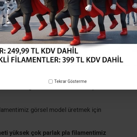
Tekrar Gösterme
lamentimiz görsel model üretmek için
lamentimiz görsel model üretmek için
ti yüksek çok parlak pla filamentimiz