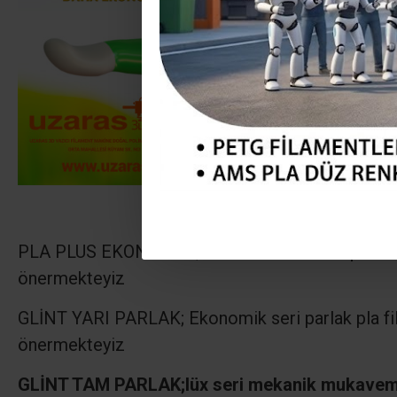
PLA PLUS EKONOMİK ;
Ekonomik seri mat pla fi
önermekteyiz
GLİNT YARI PARLAK; Ekonomik seri parlak pla fi
önermekteyiz
GLİNT TAM PARLAK;
lüx seri mekanik mukaveme