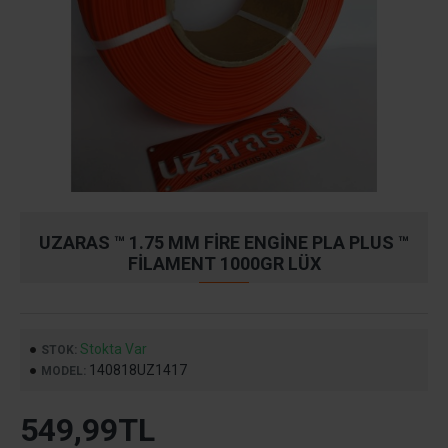
UZARAS ™ 1.75 MM FIRE ENGINE PLA PLUS ™
FILAMENT 1000GR LÜX
Stokta Var
STOK:
140818UZ1417
MODEL:
549,99TL