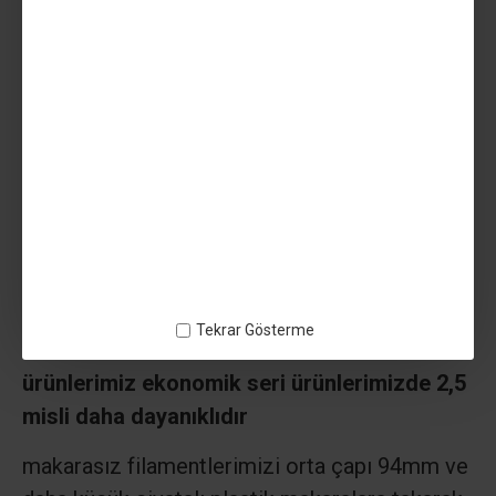
mukavemeti yüksek mat pla filamentimiz
makina parçası vb yüksek daynıklılık
gereken modeller için öneriyoruz
Ekonomik filamentlerimiz Pla plus ve Glint yarı
parlak ürünlerimiz genel olarak görsel model
üretimi içindir. Makine parçası yada yüke
binecek modellerde dış kabuk kalınlığınızı en
az 2 mm ve daha kalın vererek kullanabilirsiniz
uçak kanadı gibi hem ince hemde çok dayanıklı
olması gereken modellerde lüx seri
Tekrar Gösterme
filamentlerimizi almanızı öneririz
lüx seri
ürünlerimiz ekonomik seri ürünlerimizde 2,5
misli daha dayanıklıdır
makarasız filamentlerimizi orta çapı 94mm ve