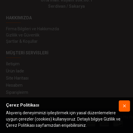
Orta mah. Ruyam sok.no:1
Serdivan / Sakarya
HAKKIMIZDA
Firma Bilgileri ve Hakkımızda
Gizlilik ve Güvenlik
Şartlar & Koşullar
MÜŞTERI SERVISLERI
İletişim
Ürün İade
Site Haritası
Hesabım
Siparişleirm
Çerez Politikası
Alışveriş deneyiminizi iyileştirmek için yasal düzenlemelere
Telif hakkı © 2019 Uzaras3D A.Ş. Tüm hakları saklıdır. Pla Plus™, Ultra Pla Pl
uygun çerezler (cookies) kullanıyoruz. Detaylı bilgiye Gizlilik ve
Çerez Politikası sayfamızdan erişebilirsiniz.