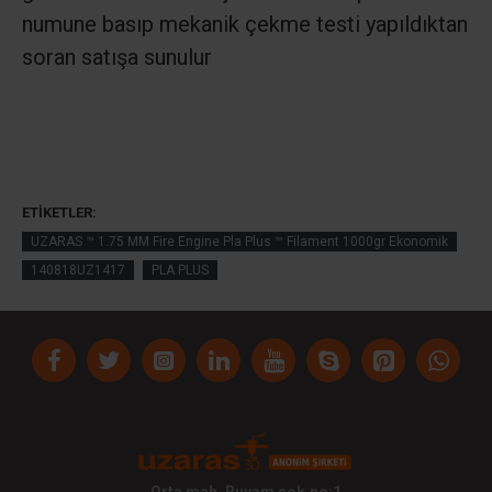
numune basıp mekanik çekme testi yapıldıktan
soran satışa sunulur
ETIKETLER:
UZARAS ™ 1.75 MM Fire Engine Pla Plus ™ Filament 1000gr Ekonomik
140818UZ1417
PLA PLUS