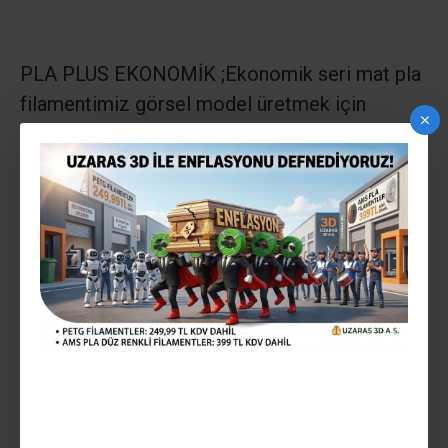
PLA PLUS EKONOMİK ;
Ekonomik seri mat pla
filamentimiz görsel model üretmek için
önermekteyiz
GLİNT YARI PARLAK; Ekonomik seri parlak pla
filamentimiz görsel model üretmek için
önermekteyiz
GLİNT TAM PARLAK;
lüx seri mekanik
mukavemeti yüksek çok parlak pla
filamentimiz makina parçası vb yüksek
daynıklılık gereken modeller için öneriyoruz
ULTRA PLA PLUS: lüx seri mekanik