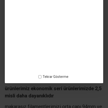
mukavemeti yüksek mat pla filamentimiz
makina parçası vb yüksek daynıklılık
gereken modeller için öneriyoruz
Ekonomik filamentlerimiz Pla plus ve Glint yarı
parlak ürünlerimiz genel olarak görsel model
üretimi içindir. Makine parçası yada yüke
binecek modellerde dış kabuk kalınlığınızı en
az 2 mm ve daha kalın vererek kullanabilirsiniz
uçak kanadı gibi hem ince hemde çok dayanıklı
olması gereken modellerde lüx seri
Tekrar Gösterme
filamentlerimizi almanızı öneririz
lüx seri
ürünlerimiz ekonomik seri ürünlerimizde 2,5
misli daha dayanıklıdır
makarasız filamentlerimizi orta çapı 94mm ve