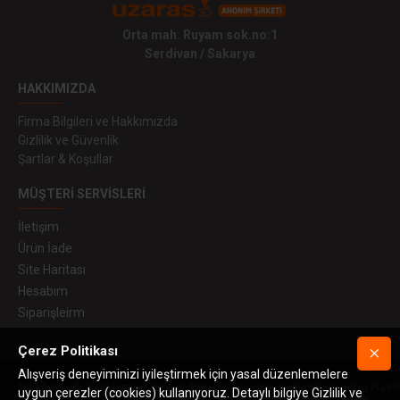
Orta mah. Ruyam sok.no:1
Serdivan / Sakarya
HAKKIMIZDA
Firma Bilgileri ve Hakkımızda
Gizlilik ve Güvenlik
Şartlar & Koşullar
MÜŞTERI SERVISLERI
İletişim
Ürün İade
Site Haritası
Hesabım
Siparişleirm
Çerez Politikası
Alışveriş deneyiminizi iyileştirmek için yasal düzenlemelere
Telif hakkı © 2019 Uzaras3D A.Ş. Tüm hakları saklıdır. Pla Plus™, Ultra Pla Pl
uygun çerezler (cookies) kullanıyoruz. Detaylı bilgiye Gizlilik ve