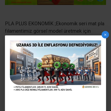
PLA PLUS EKONOMİK ;
Ekonomik seri mat pla
filamentimiz görsel model üretmek için
önermekteyiz
GLİNT YARI PARLAK; Ekonomik seri parlak pla
filamentimiz görsel model üretmek için
önermekteyiz
GLİNT TAM PARLAK;
lüx seri mekanik
mukavemeti yüksek çok parlak pla
filamentimiz makina parçası vb yüksek
daynıklılık gereken modeller için öneriyoruz
ULTRA PLA PLUS: lüx seri mekanik