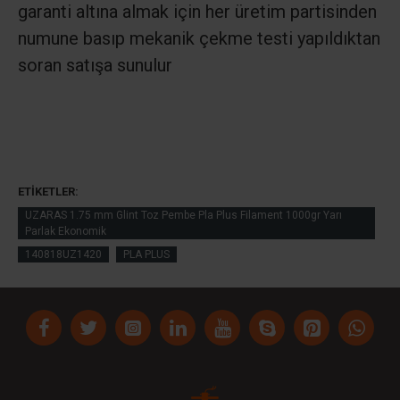
garanti altına almak için her üretim partisinden
numune basıp mekanik çekme testi yapıldıktan
soran satışa sunulur
ETIKETLER:
UZARAS 1.75 mm Glint Toz Pembe Pla Plus Filament 1000gr Yarı
Parlak Ekonomik
140818UZ1420
PLA PLUS