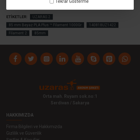
Tekrar Gösterme
ETIKETLER:
UZARAS 2
85 mm Beyaz PLA Plus ™ Filament 1000Gr
140818UZ1422
Filament 2
85mm
Orta mah. Ruyam sok.no:1
Serdivan / Sakarya
HAKKIMIZDA
Firma Bilgileri ve Hakkımızda
Gizlilik ve Güvenlik
Şartlar & Koşullar