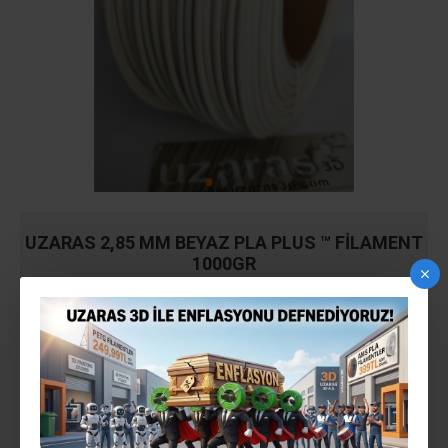
UZARAS 2,85 MM BEYAZ PLA PLUS ™ FILAMENT
1000GR
Stokta Var
STOK:
140818UZ1422
MODEL:
660,00TL