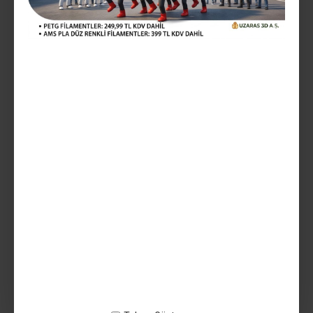
Vergiler Hariç: 550,00TL
Mevcut Seçenekler:
Teslim Tarihi
SEPETE EKLE
AÇIKLAMA
UZARAS 2,85 mm Beyaz PLA Plus ™ Filament 1000Gr -
140818UZ1422 - Filament 2,85mm