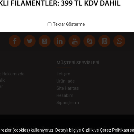
 - 140818UZ1423 - Filament 2,85mm
rlak
140818UZ1423
Filament 2
85mm
Tekrar Gösterme
MÜŞTERI SERVISLERI
 ve Hakkımızda
İletişim
lik
Ürün İade
ar
Site Haritası
Hesabım
Siparişleirm
us™, Glint Pla Plus™,Star Gleam™ ve Uzaras™ şirketimizin tescilli ticari markasıdı
zler (cookies) kullanıyoruz. Detaylı bilgiye Gizlilik ve Çerez Politikası s