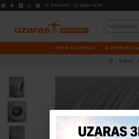
05343637552
MESAJ YAZIN
Tüm Kategoriler
1.75MM FILAMENT
2.85MM FILA
Arama