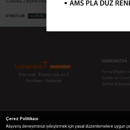
UZARAS 2.85mm Pearl Glint Pla Plus™ Filament 1000gr Yarı Parlak
ETIKETLER:
UZARAS 2.85mm Pearl Glint Pla Plus™ Filament 1000gr Yarı Pa
HAKKIMIZDA
Firma Bilgileri
Orta mah. Ruyam sok.no:1
Gizlilik ve Güven
Serdivan / Sakarya
Şartlar & Koşull
Çerez Politikası
Telif hakkı © 2019 Uzaras3D A.Ş. Tüm hakları saklıdır. Pla Plus™, Ultra Pla Pl
Alışveriş deneyiminizi iyileştirmek için yasal düzenlemelere uygun çere