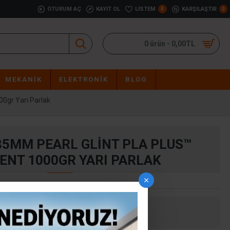
OTURUM AÇ
KAYIT OL
LISTEM
KARŞILAŞTIR
0
0
0 ürün - 0,00TL
MEKANIK
ELEKTRONIK
BLOG
0gr Yarı Parlak
85MM PEARL GLINT PLA PLUS™
ENT 1000GR YARI PARLAK