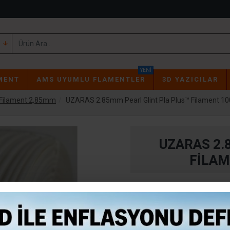
YENI
MENT
AMS UYUMLU FLAMENTLER
3D YAZICILAR
Filament 2,85mm
UZARAS 2.85mm Pearl Glint Pla Plus™ Filament 100
UZARAS 2.
FILAM
Stokta Var
STOK:
140818UZ1423
MODEL: