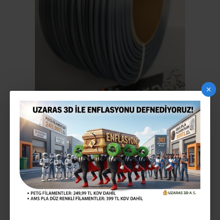
UZARAS 2.85MM SILVER GLINT PLA PLUS™
FILAMENT 1000GR
Stokta Var
STOK:
140818UZ1424
MODEL:
660,00TL