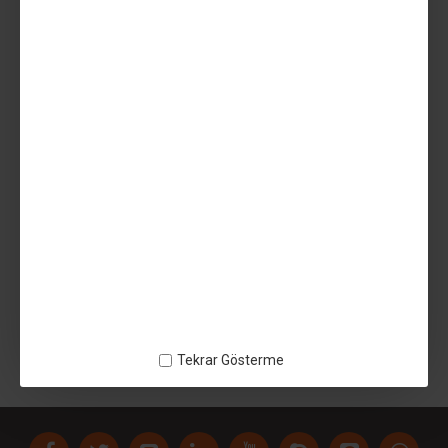
Vergiler Hariç: 550,00TL
SEPETE EKLE
AÇIKLAMA
UZARAS 2.85mm Silver Glint Pla Plus™ Filament 1000gr -
140818UZ1424 - Filament 2,85mm
ETIKETLER:
UZARAS 2.85mm Silver Glint Pla Plus™ Filament 1000gr
Tekrar Gösterme
140818UZ1424
Filament 2
85mm