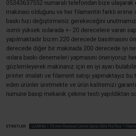
05343637552 numaralı telefondan bize ulaşarak des
makinasi olduğunu ve her filamentin farklı erime 
baskı hızı değiştirmeniz gerekeceğini unutmamız 
isimlı yüksek ısılarada +- 20 derecelere varan sa
yapılmaktadır bizim 220 derecede basılmasını ön
derecede diğer bir makinada 200 derecede iyi net
ısılara baskı denemeleri yapmasını öneriyoruz her
gözlemleyerek makinanız için en iyi ayarı bulabili
printer imalatı ve filament satışı yapmaktayız bu t
eden ürünler üretmekte ve ürün kalitemizi garanti 
numune basıp mekanik çekme testi yapıldıktan so
ETIKETLER:
UZARAS 1.75 mm Floresan Limon Sarısı Glint Pla Plus ™ Fila