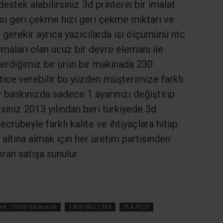
tek alabilirsiniz 3d printerin bir imalat
ısı geri çekme hızı geri çekme miktarı ve
gerekir ayrıca yazıcılarda ısı ölçümünü ntc
pmaları olan ucuz bir devre elemanı ile
erdiğimiz bir ürün bir makinada 230
ice verebilir bu yüzden müşterimize farklı
 baskınızda sadece 1 ayarınızı değiştirip
rsiniz 2013 yılından beri türkiyede 3d
ecrübeyle farklı kalite ve ihtiyaçlara hitap
altına almak için her üretim partisinden
ran satışa sunulur
ment 1000Gr Ekonomik
140818UZ1384
PLA PLUS