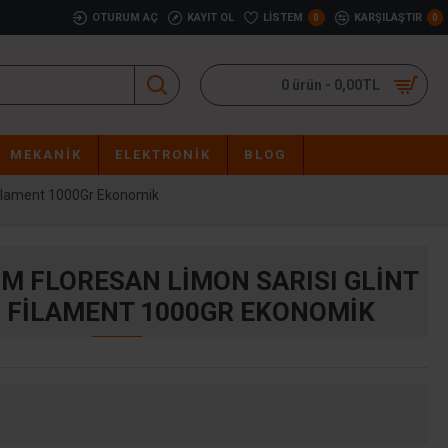
OTURUM AÇ
KAYIT OL
LISTEM
KARŞILAŞTIR
0
0
0 ürün - 0,00TL
MEKANIK
ELEKTRONIK
BLOG
Filament 1000Gr Ekonomik
MM FLORESAN LIMON SARISI GLINT
™ FILAMENT 1000GR EKONOMIK