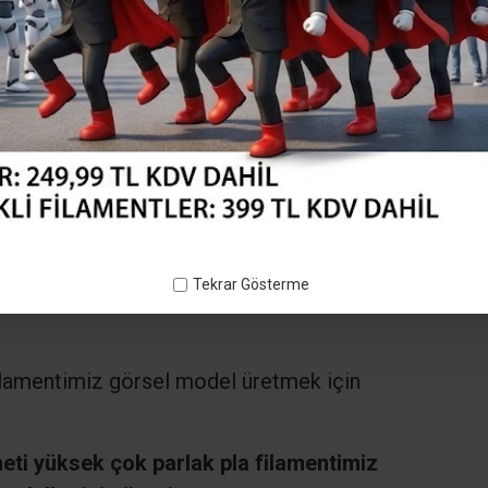
Tekrar Gösterme
lamentimiz görsel model üretmek için
lamentimiz görsel model üretmek için
ti yüksek çok parlak pla filamentimiz