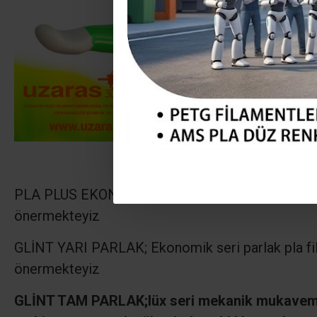
PLA PLUS EKONOMİK ;
Ekonomik seri mat pla fi
önermekteyiz
GLİNT YARI PARLAK; Ekonomik seri parlak pla fi
önermekteyiz
GLİNT TAM PARLAK;
lüx seri mekanik mukaveme