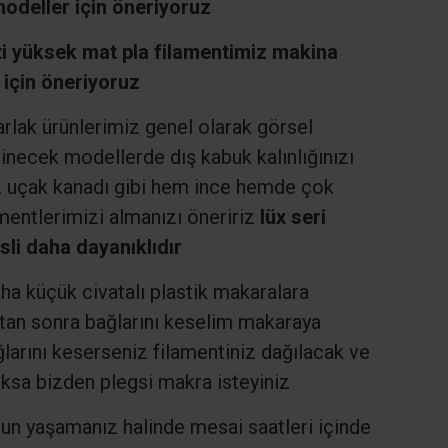
odeller için öneriyoruz
 yüksek mat pla filamentimiz makina
 için öneriyoruz
arlak ürünlerimiz genel olarak görsel
inecek modellerde dış kabuk kalınlığınızı
iz uçak kanadı gibi hem ince hemde çok
mentlerimizi almanızı öneririz
lüx seri
li daha dayanıklıdır
a küçük civatalı plastik makaralara
ktan sonra bağlarını keselim makaraya
arını keserseniz filamentiniz dağılacak ve
ksa bizden plegsi makra isteyiniz
run yaşamanız halinde mesai saatleri içinde