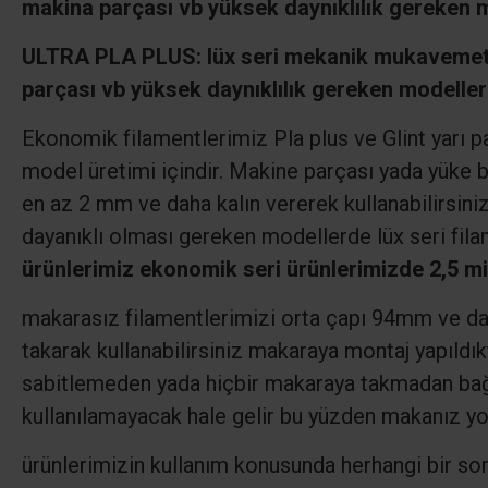
makina parçası vb yüksek daynıklılık gereken m
ULTRA PLA PLUS: lüx seri mekanik mukavemeti
parçası vb yüksek daynıklılık gereken modeller
Ekonomik filamentlerimiz Pla plus ve Glint yarı p
model üretimi içindir. Makine parçası yada yüke b
en az 2 mm ve daha kalın vererek kullanabilirsin
dayanıklı olması gereken modellerde lüx seri fila
ürünlerimiz ekonomik seri ürünlerimizde 2,5 mis
makarasız filamentlerimizi orta çapı 94mm ve dah
takarak kullanabilirsiniz makaraya montaj yapıldı
sabitlemeden yada hiçbir makaraya takmadan bağl
kullanılamayacak hale gelir bu yüzden makanız yo
ürünlerimizin kullanım konusunda herhangi bir so