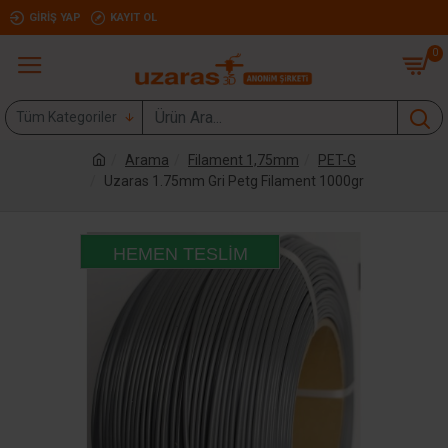
GIRIŞ YAP
KAYIT OL
0
Tüm Kategoriler
Arama
Filament 1,75mm
PET-G
Uzaras 1.75mm Gri Petg Filament 1000gr
HEMEN TESLIM