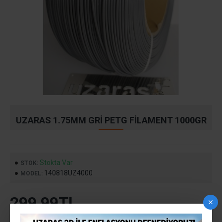
UZARAS 1.75MM GRI PETG FILAMENT 1000GR
Stokta Var
STOK:
140818UZ4000
MODEL:
299,99TL
Vergiler Hariç: 249,99TL