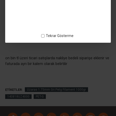
Tekrar Gösterme
petg
on bin tl üzeri ticari satışlarda nakliye bedeli siparişe eklenir ve
faturada ayrı bir kalem olarak belirtilir
ETIKETLER:
Uzaras 1.75mm Gri Petg Filament 1000gr
140818UZ4000
PET-G