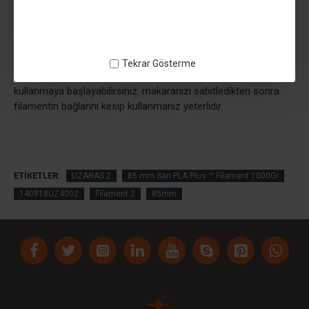
ürünler gibi parlamaz. sedefli olmadığı için mekanik dayanımı
yüksektir
filamentimizin sarım ve ortasındaki masura 60mm
genişliğindedir masura iç çapımız 82,5mm dir 3d printerde
Tekrar Gösterme
makara basarak yada daha farklı plastik makaralara takarak
kullanmaya başlayabilirsiniz. makaranızı sabitledikten sonra
filamentin bağlarını kesip kullanmanız yeterlidir.
ETIKETLER:
UZARAS 2
85 mm Sarı PLA Plus ™ Filament 1000Gr
140818UZ4002
Filament 2
85mm