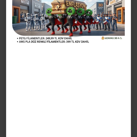
Vergiler Hariç: 333,33TL
Mevcut Seçenekler:
Teslim Tarihi
SEPETE EKLE
AÇIKLAMA
ürünler solid yani düz renklerdir yani sedefli değildir glint