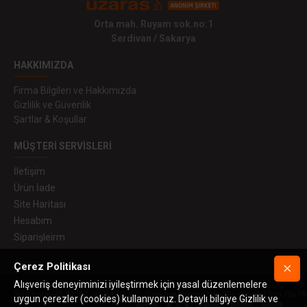
Orta mah. Ruyam sok.no:1
Serdivan / Sakarya
HAKKIMIZDA
Firma Bilgileri ve Hakkımızda
Gizlilik ve Güvenlik
Şartlar & Koşullar
MÜŞTERI SERVISLERI
İletişim
Ürün İade
Site Haritası
Hesabım
Siparişleirm
Çerez Politikası
Alışveriş deneyiminizi iyileştirmek için yasal düzenlemelere
Telif hakkı © 2019 Uzaras3D A.Ş. Tüm hakları saklıdır. Pla Plus™, Ultra Pla Pl
uygun çerezler (cookies) kullanıyoruz. Detaylı bilgiye Gizlilik ve