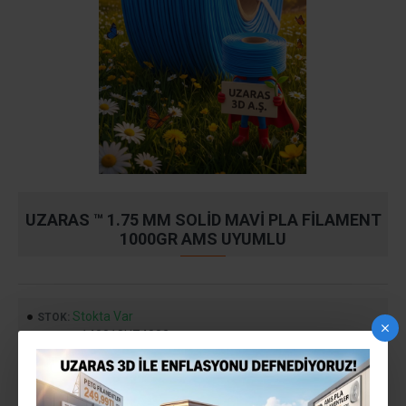
UZARAS ™ 1.75 MM SOLID MAVI PLA FILAMENT
1000GR AMS UYUMLU
Stokta Var
STOK:
140818UZ4002
MODEL:
399,99TL