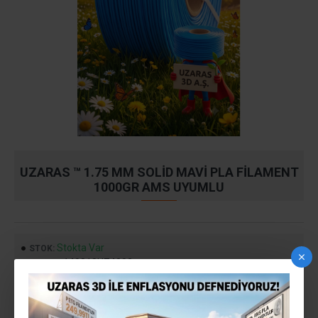
UZARAS ™ 1.75 MM SOLID MAVI PLA FILAMENT
1000GR AMS UYUMLU
Stokta Var
STOK:
140818UZ4002
MODEL:
399,99TL