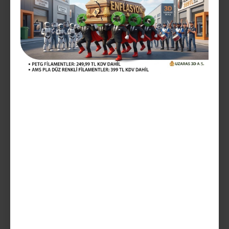
Vergiler Hariç: 333,33TL
Mevcut Seçenekler:
Teslim Tarihi
SEPETE EKLE
AÇIKLAMA
ürünler solid yani düz renklerdir yani sedefli değildir glint