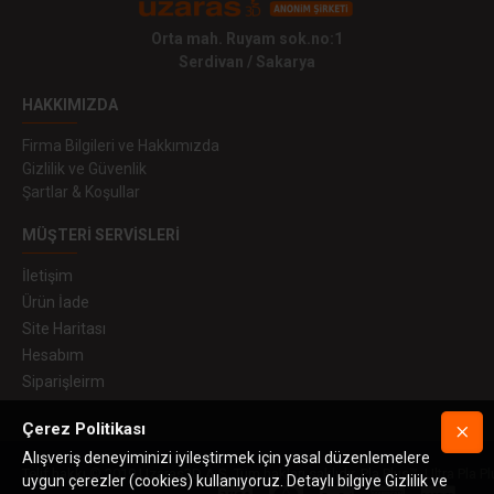
Orta mah. Ruyam sok.no:1
Serdivan / Sakarya
HAKKIMIZDA
Firma Bilgileri ve Hakkımızda
Gizlilik ve Güvenlik
Şartlar & Koşullar
MÜŞTERI SERVISLERI
İletişim
Ürün İade
Site Haritası
Hesabım
Siparişleirm
Çerez Politikası
Alışveriş deneyiminizi iyileştirmek için yasal düzenlemelere
Telif hakkı © 2019 Uzaras3D A.Ş. Tüm hakları saklıdır. Pla Plus™, Ultra Pla Pl
uygun çerezler (cookies) kullanıyoruz. Detaylı bilgiye Gizlilik ve