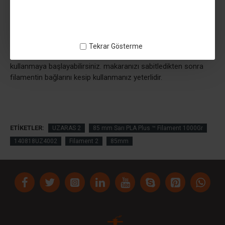
ürünler gibi parlamaz. sedefli olmadığı için mekanik dayanımı
yüksektir
filamentimizin sarım ve ortasındaki masura 60mm
genişliğindedir masura iç çapımız 82,5mm dir 3d printerde
Tekrar Gösterme
makara basarak yada daha farklı plastik makaralara takarak
kullanmaya başlayabilirsiniz. makaranızı sabitledikten sonra
filamentin bağlarını kesip kullanmanız yeterlidir.
ETIKETLER:
UZARAS 2
85 mm Sarı PLA Plus ™ Filament 1000Gr
140818UZ4002
Filament 2
85mm