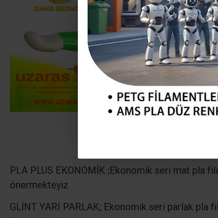
PLA PLUS EKONOMİK ;
Ekonomik seri mat pla fi
önermekteyiz
GLİNT YARI PARLAK; Ekonomik seri parlak pla fi