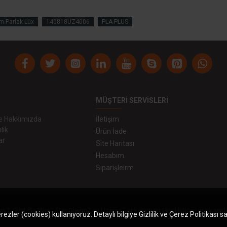
m Parlak Lüx
140818UZ4006
PLA PLUS
MÜŞTERI SERVISLERI
 ve Hakkımızda
İletişim
lik
Ürün İade
ar
Site Haritası
Hesabım
Siparişleirm
us™, Glint Pla Plus™,Star Gleam™ ve Uzaras™ şirketimizin tescilli ticari markasıdı
zler (cookies) kullanıyoruz. Detaylı bilgiye Gizlilik ve Çerez Politikası s