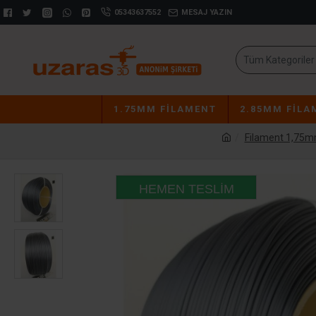
05343637552
MESAJ YAZIN
Tüm Kategoriler
1.75MM FILAMENT
2.85MM FILA
Filament 1,75
HEMEN TESLIM