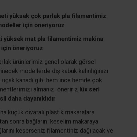
ti yüksek çok parlak pla filamentimiz
odeller için öneriyoruz
 yüksek mat pla filamentimiz makina
 için öneriyoruz
arlak ürünlerimiz genel olarak görsel
inecek modellerde dış kabuk kalınlığınızı
iz uçak kanadı gibi hem ince hemde çok
mentlerimizi almanızı öneririz
lüx seri
li daha dayanıklıdır
a küçük civatalı plastik makaralara
ktan sonra bağlarını keselim makaraya
arını keserseniz filamentiniz dağılacak ve