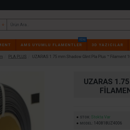
YENI
MENT
AMS UYUMLU FLAMENTLER
3D YAZICILAR
mm
PLA PLUS
UZARAS 1.75 mm Shadow Glint Pla Plus ™ Filament 1
UZARAS 1.7
FILAMEN
Stokta Var
STOK:
140818UZ4006
MODEL: