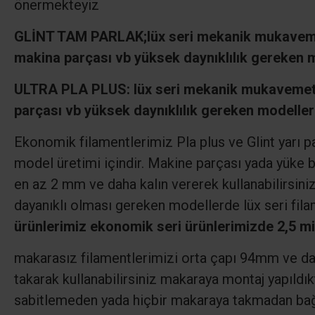
önermekteyiz
GLİNT TAM PARLAK;
lüx seri mekanik mukaveme
makina parçası vb yüksek daynıklılık gereken m
ULTRA PLA PLUS: lüx seri mekanik mukavemeti
parçası vb yüksek daynıklılık gereken modeller
Ekonomik filamentlerimiz Pla plus ve Glint yarı p
model üretimi içindir. Makine parçası yada yüke b
en az 2 mm ve daha kalın vererek kullanabilirsin
dayanıklı olması gereken modellerde lüx seri fila
ürünlerimiz ekonomik seri ürünlerimizde 2,5 mis
makarasız filamentlerimizi orta çapı 94mm ve dah
takarak kullanabilirsiniz makaraya montaj yapıldı
sabitlemeden yada hiçbir makaraya takmadan bağl