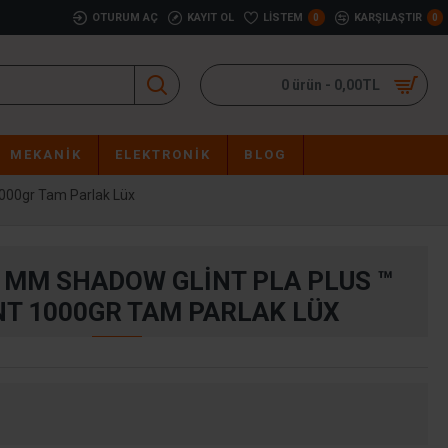
OTURUM AÇ
KAYIT OL
LISTEM
KARŞILAŞTIR
0
0
0 ürün - 0,00TL
MEKANIK
ELEKTRONIK
BLOG
000gr Tam Parlak Lüx
5 MM SHADOW GLINT PLA PLUS ™
T 1000GR TAM PARLAK LÜX