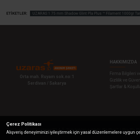
ETIKETLER:
UZARAS 1.75 mm Shadow Glint Pla Plus ™ Filament 1000gr Ta
HAKKIMIZDA
Firma Bilgileri
Orta mah. Ruyam sok.no:1
Gizlilik ve Güven
Serdivan / Sakarya
Şartlar & Koşull
Çerez Politikası
Telif hakkı © 2019 Uzaras3D A.Ş. Tüm hakları saklıdır. Pla Plus™, Ultra Pla Pl
Alışveriş deneyiminizi iyileştirmek için yasal düzenlemelere uygun çere