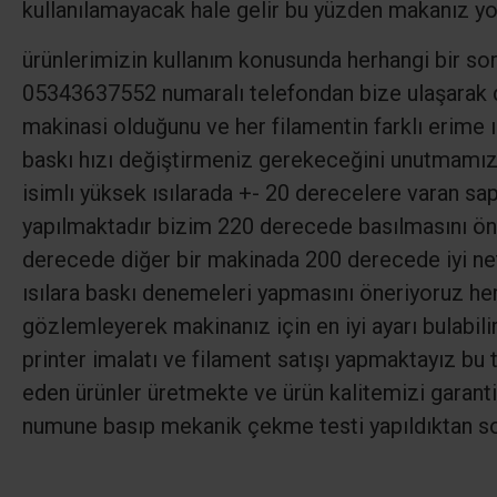
kullanılamayacak hale gelir bu yüzden makanız yo
ürünlerimizin kullanım konusunda herhangi bir so
05343637552 numaralı telefondan bize ulaşarak des
makinasi olduğunu ve her filamentin farklı erime 
baskı hızı değiştirmeniz gerekeceğini unutmamız 
isimlı yüksek ısılarada +- 20 derecelere varan sa
yapılmaktadır bizim 220 derecede basılmasını ön
derecede diğer bir makinada 200 derecede iyi net
ısılara baskı denemeleri yapmasını öneriyoruz her
gözlemleyerek makinanız için en iyi ayarı bulabili
printer imalatı ve filament satışı yapmaktayız bu t
eden ürünler üretmekte ve ürün kalitemizi garanti 
numune basıp mekanik çekme testi yapıldıktan so