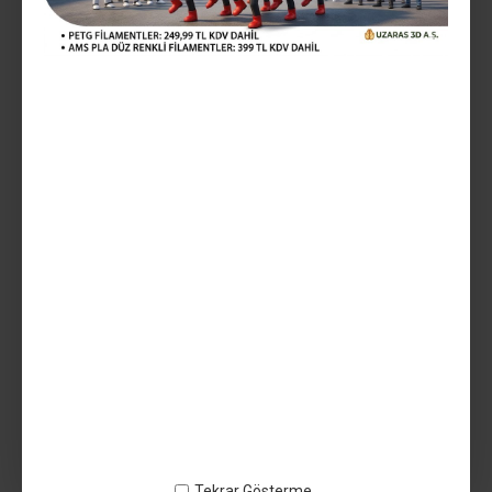
449,99TL
Vergiler Hariç: 374,99TL
Mevcut Seçenekler:
Teslim Tarihi
AÇIKLAMA
Uzaras 1.75mm Bayrak Kırmızısı Low Temp Pla Filament 1000gr
(170-200°C) Ekonomik - 140818UZ4013 -
Tekrar Gösterme