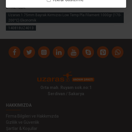
ETIKETLER:
Uzaras 1.75mm Bayrak Kırmızısı Low Temp Pla Filament 1000gr (170-
200°C) Ekonomik
140818UZ4013
Orta mah. Ruyam sok.no:1
Serdivan / Sakarya
HAKKIMIZDA
Firma Bilgileri ve Hakkımızda
Gizlilik ve Güvenlik
Şartlar & Koşullar