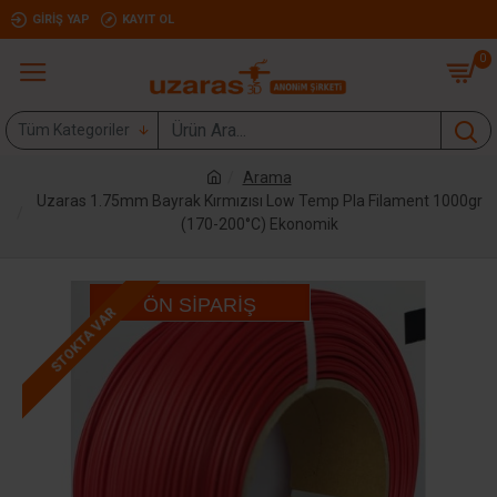
GIRIŞ YAP
KAYIT OL
0
Tüm Kategoriler
Arama
Uzaras 1.75mm Bayrak Kırmızısı Low Temp Pla Filament 1000gr
(170-200°C) Ekonomik
ÖN SIPARIŞ
STOKTA VAR