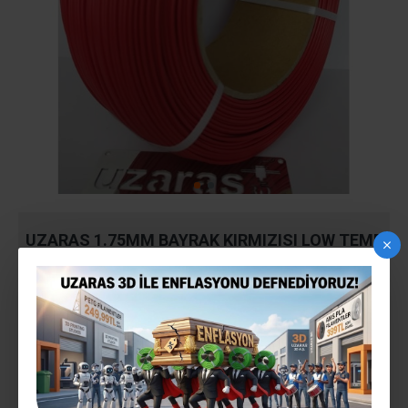
UZARAS 1.75MM BAYRAK KIRMIZISI LOW TEMP
PLA FILAMENT 1000GR (170-200°C) EKONOMIK
Stokta var
STOK:
140818UZ4013
MODEL: