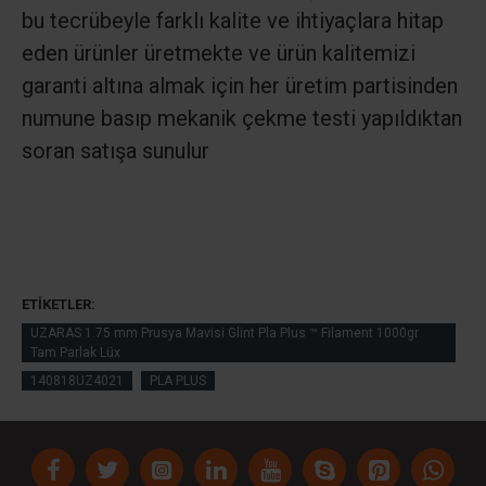
bu tecrübeyle farklı kalite ve ihtiyaçlara hitap
eden ürünler üretmekte ve ürün kalitemizi
garanti altına almak için her üretim partisinden
numune basıp mekanik çekme testi yapıldıktan
soran satışa sunulur
ETIKETLER:
UZARAS 1.75 mm Prusya Mavisi Glint Pla Plus ™ Filament 1000gr
Tam Parlak Lüx
140818UZ4021
PLA PLUS