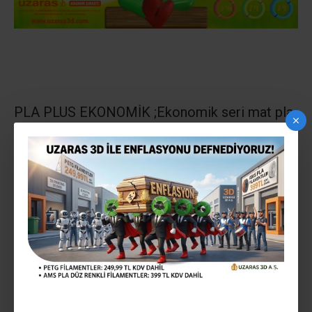
PLA PLUS EKONOMİK ;
Ekonomik seri mat pla
filamentimiz görsel model üretmek için
önermekteyiz
GLİNT YARI PARLAK; Ekonomik seri parlak pla
filamentimiz görsel model üretmek için
önermekteyiz
GLİNT TAM PARLAK;
lüx seri mekanik
mukavemeti yüksek çok parlak pla
filamentimiz makina parçası vb yüksek