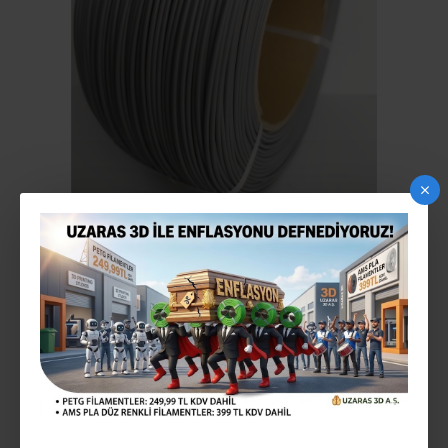
UZARAS 1.75MM AÇIK GRI LOW TEMP PLA
FILAMENT 1000GR (170-200°C) EKONOMIK
Stokta var
STOK:
140818UZ4028
MODEL: