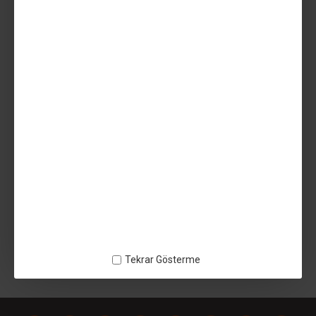
499,99TL
Vergiler Hariç: 416,66TL
AÇIKLAMA
Uzaras 1.75mm Açık Gri Low Temp Pla Filament 1000gr (170-
200°C) Ekonomik - 140818UZ4028 - LOW TEMP PLA
ETIKETLER:
Uzaras 1.75mm Açık Gri Low Temp Pla Filament 1000gr (170-200°C)
Ekonomik
Tekrar Gösterme
140818UZ4028
LOW TEMP PLA