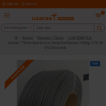
GIRIŞ YAP
KAYIT OL
0
Tüm Kategoriler
Arama
Filament 1,75mm
LOW TEMP PLA
Uzaras 1.75mm Açık Gri Low Temp Pla Filament 1000gr (170-20
0°C) Ekonomik
YENI
STOKTA VAR