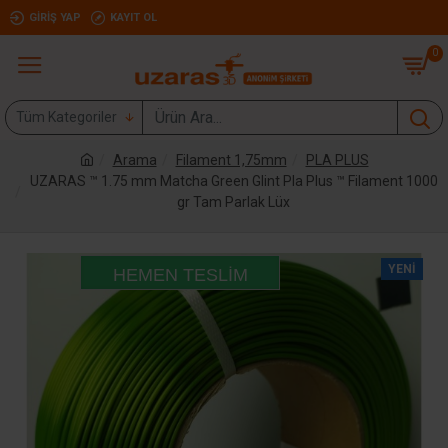
GIRIŞ YAP
KAYIT OL
0
Tüm Kategoriler
Arama
Filament 1,75mm
PLA PLUS
UZARAS ™ 1.75 mm Matcha Green Glint Pla Plus ™ Filament 1000
gr Tam Parlak Lüx
YENI
HEMEN TESLIM