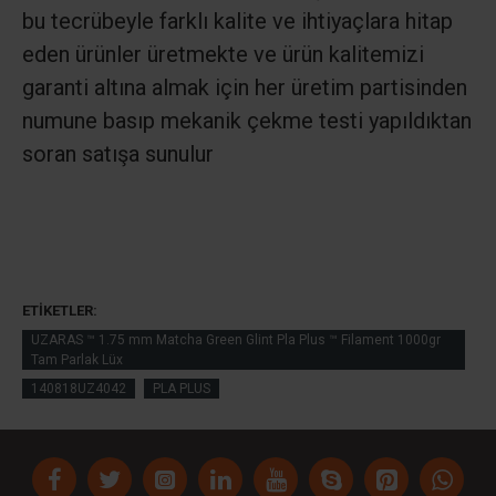
bu tecrübeyle farklı kalite ve ihtiyaçlara hitap
eden ürünler üretmekte ve ürün kalitemizi
garanti altına almak için her üretim partisinden
numune basıp mekanik çekme testi yapıldıktan
soran satışa sunulur
ETIKETLER:
UZARAS ™ 1.75 mm Matcha Green Glint Pla Plus ™ Filament 1000gr
Tam Parlak Lüx
140818UZ4042
PLA PLUS