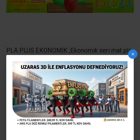
PLA PLUS EKONOMİK ;
Ekonomik seri mat pla
filamentimiz görsel model üretmek için
önermekteyiz
GLİNT YARI PARLAK; Ekonomik seri parlak pla
filamentimiz görsel model üretmek için
önermekteyiz
GLİNT TAM PARLAK;
lüx seri mekanik
mukavemeti yüksek çok parlak pla
filamentimiz makina parçası vb yüksek