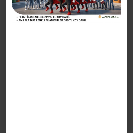
1.029,99TL
Vergiler Hariç: 858,33TL
Mevcut Seçenekler:
Teslim Tarihi
SEPETE EKLE
AÇIKLAMA
UZARAS ™ 1.75mm TPU 80D Shore Turuncu Filament 1000 gr UV
Dayanımlı Sert - 140818UZ4047 - LÜX FİLAMENTLER