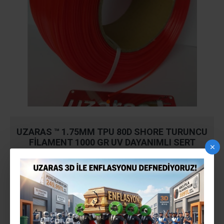
UZARAS ™ 1.75MM TPU 80D SHORE TURUNCU
FILAMENT 1000 GR UV DAYANIMLI SERT
Stokta Var
STOK:
140818UZ4047
MODEL: