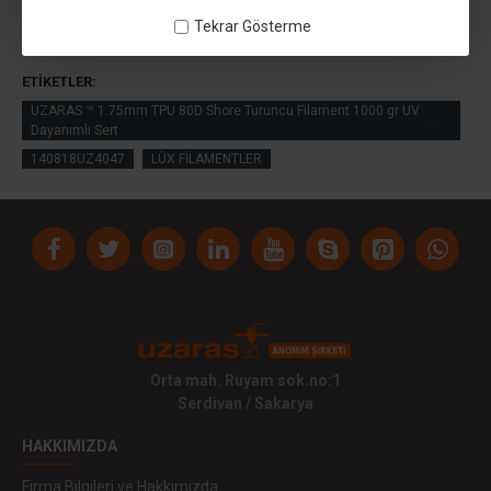
Tekrar Gösterme
ETIKETLER:
UZARAS ™ 1.75mm TPU 80D Shore Turuncu Filament 1000 gr UV
Dayanımlı Sert
140818UZ4047
LÜX FİLAMENTLER
Orta mah. Ruyam sok.no:1
Serdivan / Sakarya
HAKKIMIZDA
Firma Bilgileri ve Hakkımızda