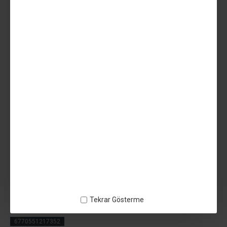
1.029,99TL
Vergiler Hariç: 858,33TL
SEPETE EKLE
AÇIKLAMA
UZARAS ™ 1.75mm TPU 70D Shore Kehribar Filament 1000 gr
UV Dayanımlı Sert
ETIKETLER:
Tekrar Gösterme
UZARAS ™ 1.75mm TPU 70D Shore Kehribar Filament 1000 gr UV
Dayanımlı Sert
6770551217352