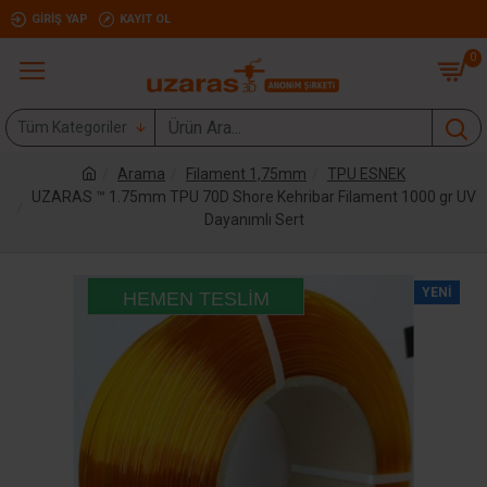
GIRIŞ YAP
KAYIT OL
0
Tüm Kategoriler
Arama
Filament 1,75mm
TPU ESNEK
UZARAS ™ 1.75mm TPU 70D Shore Kehribar Filament 1000 gr UV
Dayanımlı Sert
YENI
HEMEN TESLIM