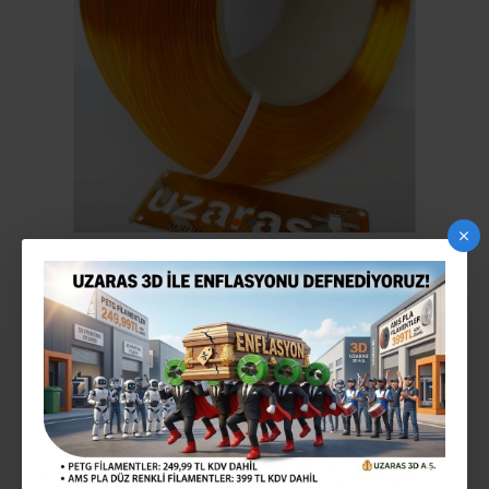
UZARAS ™ 1.75MM TPU 70D SHORE KEHRIBAR
FILAMENT 1000 GR UV DAYANIMLI SERT
Stokta Var
STOK:
6770551217352
MODEL: