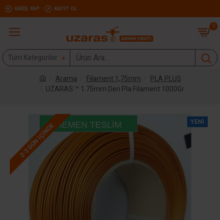
GIRIŞ YAP
KAYIT OL
0
Tüm Kategoriler
Arama
Filament 1,75mm
PLA PLUS
UZARAS ™ 1.75mm Deri Pla Filament 1000Gr
YENI
HEMEN TESLIM
2-3 GÜN IÇINDE