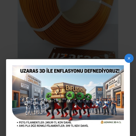
UZARAS ™ 1.75MM DERI PLA FILAMENT 1000GR
2-3 gün içinde
STOK:
2624361493800
MODEL:
699,99TL
Vergiler Hariç: 583,33TL