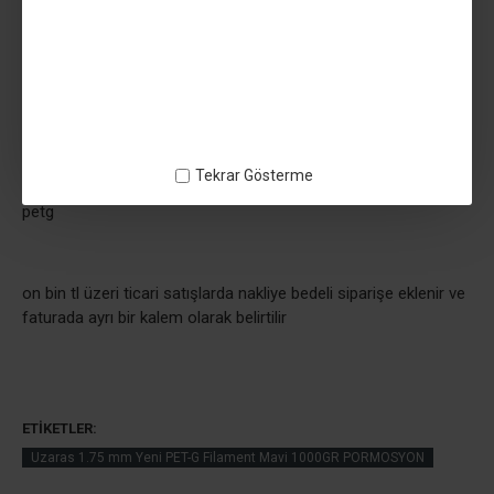
Tekrar Gösterme
petg
on bin tl üzeri ticari satışlarda nakliye bedeli siparişe eklenir ve
faturada ayrı bir kalem olarak belirtilir
ETIKETLER:
Uzaras 1.75 mm Yeni PET-G Filament Mavi 1000GR PORMOSYON