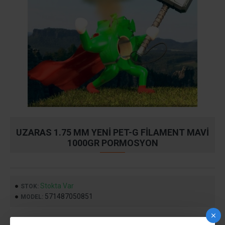
UZARAS 1.75 MM YENI PET-G FILAMENT MAVI
1000GR PORMOSYON
Stokta Var
STOK:
571487050851
MODEL: