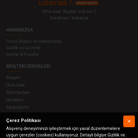
Orta mah. Ruyam sok.no:1
Serdivan / Sakarya
HAKKIMIZDA
Firma Bilgileri ve Hakkımızda
Gizlilik ve Güvenlik
Şartlar & Koşullar
MÜŞTERI SERVISLERI
İletişim
Ürün İade
Site Haritası
Hesabım
Siparişleirm
Çerez Politikası
Alışveriş deneyiminizi iyileştirmek için yasal düzenlemelere
Telif hakkı © 2019 Uzaras3D A.Ş. Tüm hakları saklıdır. Pla Plus™, Ultra Pla Pl
uygun çerezler (cookies) kullanıyoruz. Detaylı bilgiye Gizlilik ve