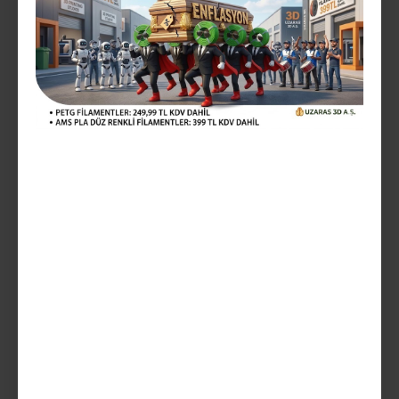
Vergiler Hariç: 249,99TL
Mevcut Seçenekler:
Teslim Tarihi
SEPETE EKLE
AÇIKLAMA