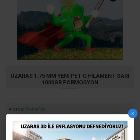
UZARAS 1.75 MM YENI PET-G FILAMENT SARI
1000GR PORMOSYON
Stokta Var
STOK:
1815612069352
MODEL:
299,99TL