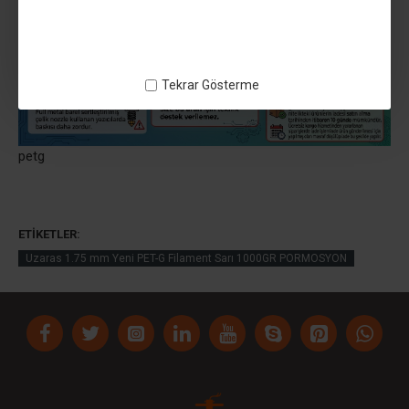
Tekrar Gösterme
petg
ETIKETLER:
Uzaras 1.75 mm Yeni PET-G Filament Sarı 1000GR PORMOSYON