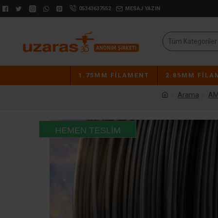
05343637552
MESAJ YAZIN
Tüm Kategoriler
1.75MM FILAMENT
2.85MM FILA
Arama
AM
HEMEN TESLIM