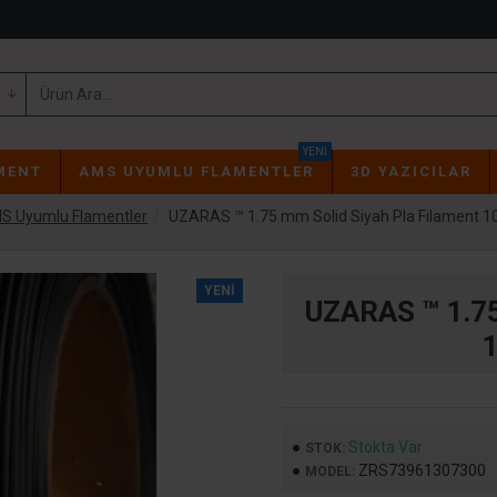
YENI
MENT
AMS UYUMLU FLAMENTLER
3D YAZICILAR
S Uyumlu Flamentler
UZARAS ™ 1.75 mm Solid Siyah Pla Filament 
YENI
UZARAS ™ 1.7
Stokta Var
STOK:
ZRS73961307300
MODEL: