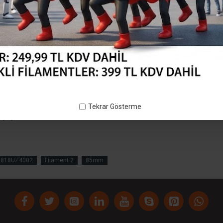
 gibi parlamaz. sedefli olmadığı için mekanik dayanımı
 masura iç çapımız 82,5mm dir 3d printerde makara
Tekrar Gösterme
layabilirsiniz. makaranızı sabitledikten sonra filamentin
0818UZ4002
Filament 2
85mm