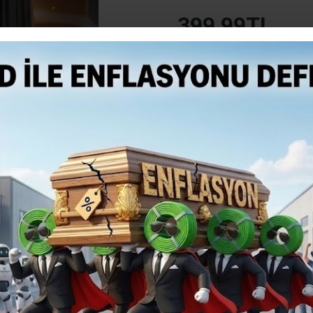
399,99TL
Vergiler Hariç: 333,33TL
Mevcut Seçenekler:
Teslim Tarihi
SEPETE EKLE
ÜRETIL
Üretilinc
siparişle