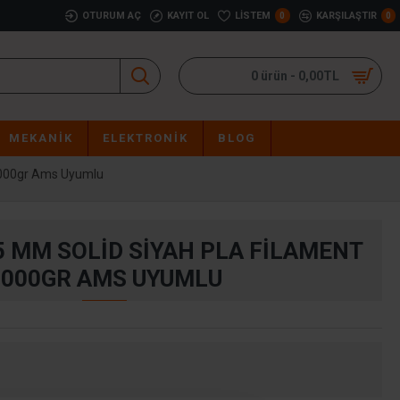
OTURUM AÇ
KAYIT OL
LISTEM
KARŞILAŞTIR
0
0
0 ürün - 0,00TL
MEKANIK
ELEKTRONIK
BLOG
1000gr Ams Uyumlu
5 MM SOLID SIYAH PLA FILAMENT
1000GR AMS UYUMLU