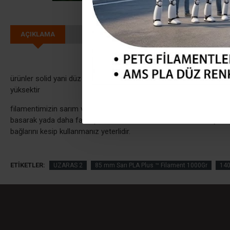
AÇIKLAMA
ürünler solid yani düz renklerdir yani sedefli değildir glint ürünler
yüksektir
filamentimizin sarım ve ortasındaki masura 60mm genişliğindedir
basarak yada daha farklı plastik makaralara takarak kullanmaya baş
bağlarını kesip kullanmanız yeterlidir.
ETIKETLER:
UZARAS 2
85 mm Sarı PLA Plus ™ Filament 1000Gr
14