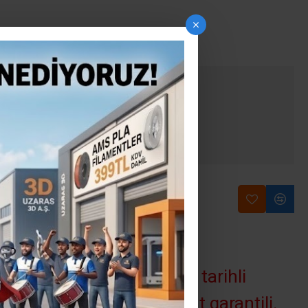
INCE GÖNDER
e gönder seçeceği ile, ileri tarihli
riniz indirimli ve sabit fiyat garantili.