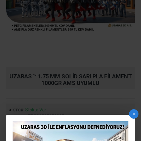
UZARAS ™ 1.75 MM SOLID SARI PLA FILAMENT
1000GR AMS UYUMLU
Stokta Var
STOK:
ZRS26505453897
MODEL:
399,99TL