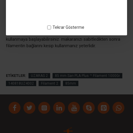
ürünler gibi parlamaz. sedefli olmadığı için mekanik dayanımı
yüksektir
filamentimizin sarım ve ortasındaki masura 60mm
genişliğindedir masura iç çapımız 82,5mm dir 3d printerde
Tekrar Gösterme
makara basarak yada daha farklı plastik makaralara takarak
kullanmaya başlayabilirsiniz. makaranızı sabitledikten sonra
filamentin bağlarını kesip kullanmanız yeterlidir.
ETIKETLER:
UZARAS 2
85 mm Sarı PLA Plus ™ Filament 1000Gr
140818UZ4002
Filament 2
85mm