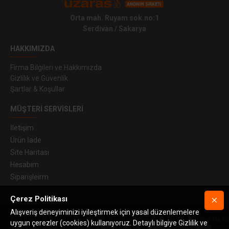
Orta mah. Ruyam sok.no:1
Serdivan / Sakarya
HAKKIMIZDA
Firma Bilgileri ve Hakkımızda
Gizlilik ve Güvenlik
Şartlar & Koşullar
MÜŞTERI SERVISLERI
İletişim
Ürün İade
Site Haritası
Hesabım
Siparişleirm
Çerez Politikası
Alışveriş deneyiminizi iyileştirmek için yasal düzenlemelere
Telif hakkı © 2019 Uzaras3D A.Ş. Tüm hakları saklıdır. Pla Plus™, Ultra Pla Pl
uygun çerezler (cookies) kullanıyoruz. Detaylı bilgiye Gizlilik ve