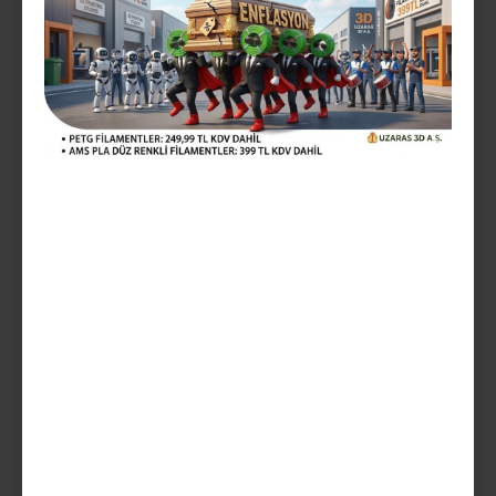
Vergiler Hariç: 333,33TL
Mevcut Seçenekler:
Teslim Tarihi
SEPETE EKLE
AÇIKLAMA
ürünler solid yani düz renklerdir yani sedefli değildir glint