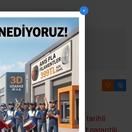
INCE GÖNDER
e gönder seçeceği ile, ileri tarihli
riniz indirimli ve sabit fiyat garantili.