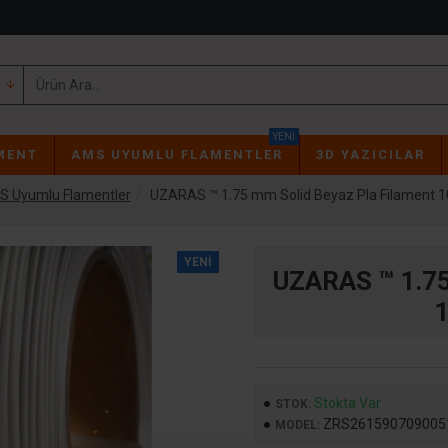
YENI
MENT
AMS UYUMLU FLAMENTLER
3D YAZICILAR
 Uyumlu Flamentler
UZARAS ™ 1.75 mm Solid Beyaz Pla Filament 
YENI
UZARAS ™ 1.7
Stokta Var
STOK:
ZRS261590709005
MODEL: