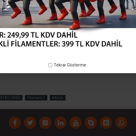
 gibi parlamaz. sedefli olmadığı için mekanik dayanımı
 masura iç çapımız 82,5mm dir 3d printerde makara
Tekrar Gösterme
layabilirsiniz. makaranızı sabitledikten sonra filamentin
0818UZ4002
Filament 2
85mm