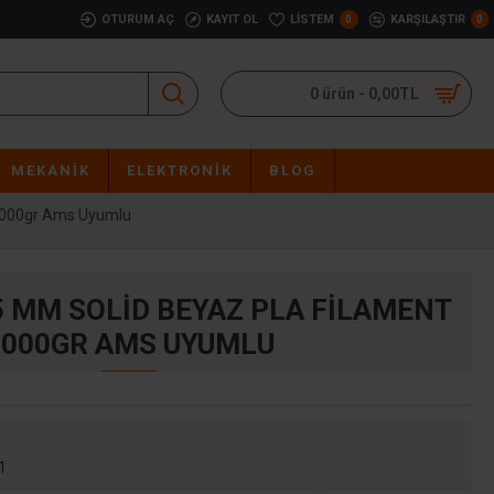
OTURUM AÇ
KAYIT OL
LISTEM
KARŞILAŞTIR
0
0
0 ürün - 0,00TL
MEKANIK
ELEKTRONIK
BLOG
1000gr Ams Uyumlu
5 MM SOLID BEYAZ PLA FILAMENT
1000GR AMS UYUMLU
1