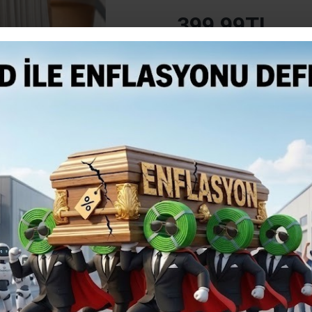
399,99TL
Vergiler Hariç: 333,33TL
Mevcut Seçenekler:
Teslim Tarihi
SEPETE EKLE
ÜRETIL
Üretilinc
siparişle