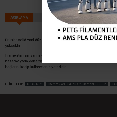
AÇIKLAMA
ürünler solid yani düz renklerdir yani sedefli değildir glint ürünler
yüksektir
filamentimizin sarım ve ortasındaki masura 60mm genişliğindedir
basarak yada daha farklı plastik makaralara takarak kullanmaya baş
bağlarını kesip kullanmanız yeterlidir.
ETIKETLER:
UZARAS 2
85 mm Sarı PLA Plus ™ Filament 1000Gr
14