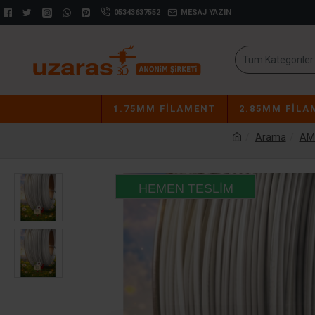
05343637552
MESAJ YAZIN
Tüm Kategoriler
1.75MM FILAMENT
2.85MM FILA
Arama
AMS
HEMEN TESLIM