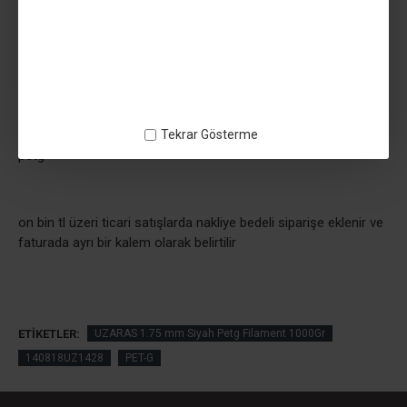
Tekrar Gösterme
petg
on bin tl üzeri ticari satışlarda nakliye bedeli siparişe eklenir ve
faturada ayrı bir kalem olarak belirtilir
ETIKETLER:
UZARAS 1.75 mm Siyah Petg Filament 1000Gr
140818UZ1428
PET-G