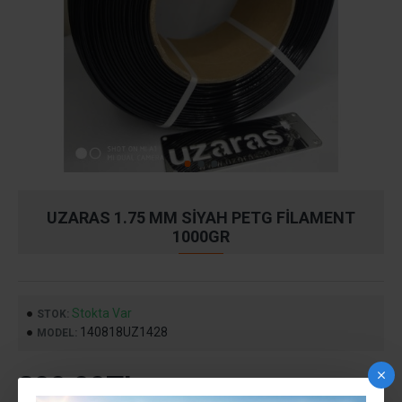
UZARAS 1.75 MM SIYAH PETG FILAMENT
1000GR
Stokta Var
STOK:
140818UZ1428
MODEL:
299,99TL