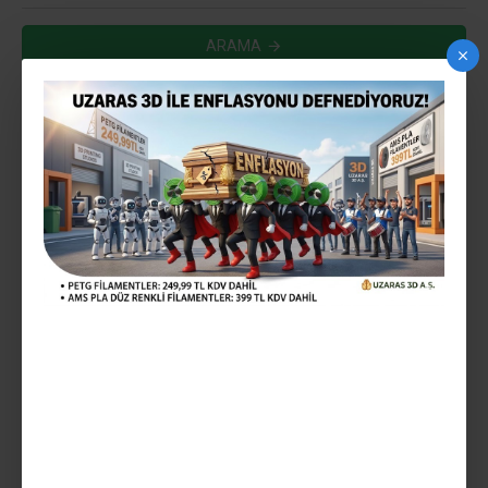
ARAMA
ARAMA KRITERLERINE UYGUN ÜRÜNLER
0
ÖN SIPARIŞ
HEMEN TESLIM
HEMEN TESL
UZARAS ™ 1.75 MM FIRE
UZARAS 1.75 MM CHERRY
ENGINE PLA PLUS ™
ULTRA PLA PLUS ™ FILAMENT
FILAMENT 1000GR LÜX
1000GR LÜX