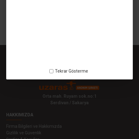
549,99TL
499,99TL
SEPETE EKLE
Gösterilen: 1 ile 2 arası, toplam: 2 (1 Sayfa)
Tekrar Gösterme
Orta mah. Ruyam sok.no:1
Serdivan / Sakarya
HAKKIMIZDA
Firma Bilgileri ve Hakkımızda
Gizlilik ve Güvenlik