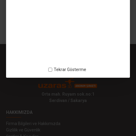
660,00TL
499,99TL
SEPETE EKLE
Gösterilen: 1 ile 2 arası, toplam: 2 (1 Sayfa)
Tekrar Gösterme
Orta mah. Ruyam sok.no:1
Serdivan / Sakarya
HAKKIMIZDA
Firma Bilgileri ve Hakkımızda
Gizlilik ve Güvenlik