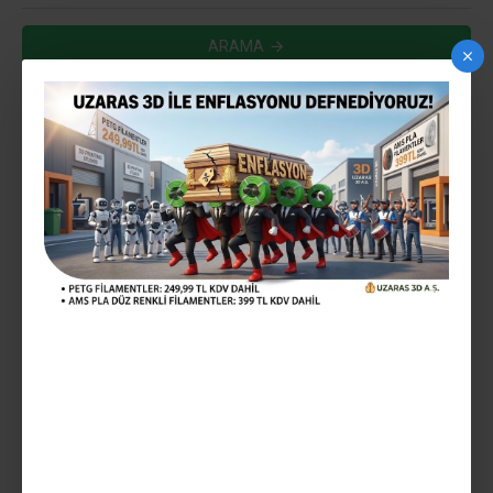
ARAMA
ARAMA KRITERLERINE UYGUN ÜRÜNLER
0
ÖN SIPARIŞ
HEMEN TESLIM
UZARAS ™ 1.75 MM
UZARAS 2.85MM SILVER
LAVANDER GLINT PLA PLUS
GLINT PLA PLUS™ FILAMENT
™ FILAMENT 1000GR YARI
1000GR
PARLAK EKONOMIK