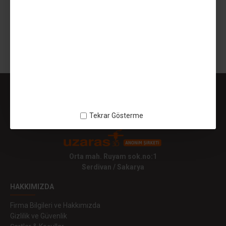
549,99TL
SEPETE EKLE
Gösterilen: 1 ile 1 arası, toplam: 1 (1 Sayfa)
Tekrar Gösterme
Orta mah. Ruyam sok.no:1
Serdivan / Sakarya
HAKKIMIZDA
Firma Bilgileri ve Hakkımızda
Gizlilik ve Güvenlik