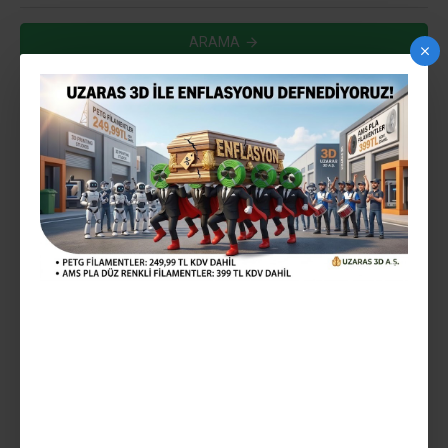
ARAMA
ARAMA KRITERLERINE UYGUN ÜRÜNLER
0
HEMEN TESLIM
UZARAS 1.75 MM ASKERI
YESIL ULTRA PLA PLUS ™
FILAMENT 1000GR LÜX