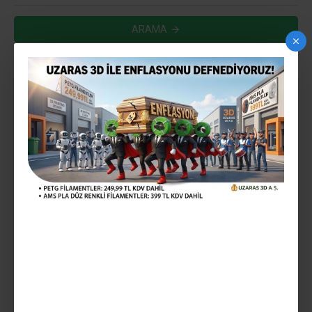
ARAMA
ARAMA KRITERLERINE UYGUN ÜRÜNLER
0
HEMEN TESLIM
UZARAS 1.75 MM NEO LIME
GLINT PLA PLUS ™ FILAMENT
1000GR YARI PARLAK
EKONOMIK