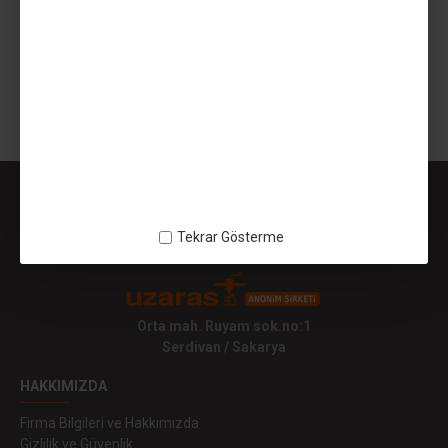
499,99TL
SEPETE EKLE
Gösterilen: 1 ile 1 arası, toplam: 1 (1 Sayfa)
Tekrar Gösterme
Orta mah. Ruyam sok.no:1
Serdivan / Sakarya
HAKKIMIZDA
Firma Bilgileri ve Hakkımızda
Gizlilik ve Güvenlik