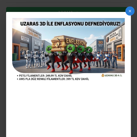
ARAMA
ARAMA KRITERLERINE UYGUN ÜRÜNLER
0
STOKTA VAR
ÖN SIPARIŞ
UZARAS 1.75MM SIYAH LOW
TEMP PLA FILAMENT 1000GR
(170-200°C) EKONOMIK