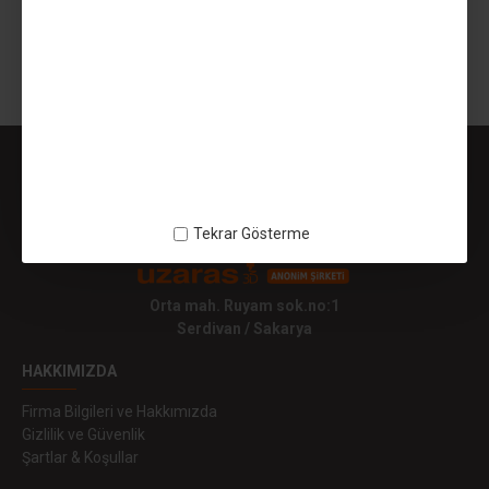
499,99TL
Gösterilen: 1 ile 1 arası, toplam: 1 (1 Sayfa)
Tekrar Gösterme
Orta mah. Ruyam sok.no:1
Serdivan / Sakarya
HAKKIMIZDA
Firma Bilgileri ve Hakkımızda
Gizlilik ve Güvenlik
Şartlar & Koşullar