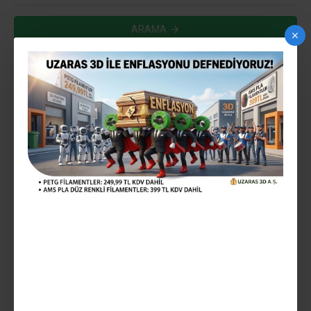
ARAMA
ARAMA KRITERLERINE UYGUN ÜRÜNLER
0
HEMEN TESLIM
UZARAS 1.75 MM SIYAH
STAR GLEAM™ PLA
FILAMENT 1000GR LÜX