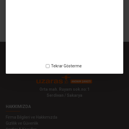
1.099,00TL
SEPETE EKLE
Gösterilen: 1 ile 1 arası, toplam: 1 (1 Sayfa)
Tekrar Gösterme
Orta mah. Ruyam sok.no:1
Serdivan / Sakarya
HAKKIMIZDA
Firma Bilgileri ve Hakkımızda
Gizlilik ve Güvenlik