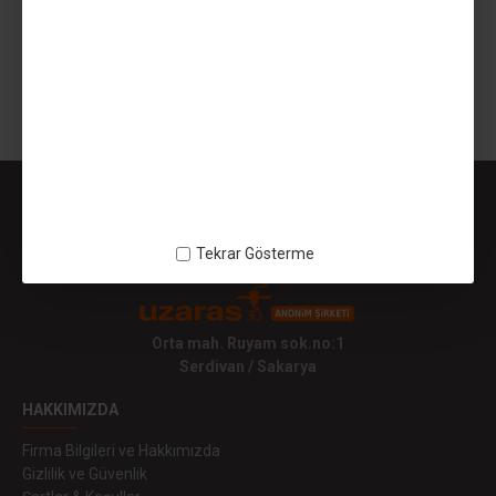
1.029,99TL
SEPETE EKLE
Gösterilen: 1 ile 1 arası, toplam: 1 (1 Sayfa)
Tekrar Gösterme
Orta mah. Ruyam sok.no:1
Serdivan / Sakarya
HAKKIMIZDA
Firma Bilgileri ve Hakkımızda
Gizlilik ve Güvenlik