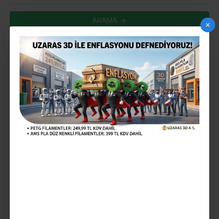
ARAMA
ARAMA KRITERLERINE UYGUN ÜRÜNLER
0
YENI
ÖN SIPARIŞ
UZARAS ™ 1.75MM TPU 80D
SHORE KIRMIZI FILAMENT
1000 GR UV DAYANIMLI SERT